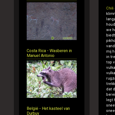
Chili
klim
lang
houd
we h
bied
pikh
vand
Costa Rica - Wasberen in
mij 
Manuel Antonio
in t
top v
vulka
vulk
rugz
trek
dat 
bere
legt
sneeu
België - Het kasteel van
snee
Durbuy