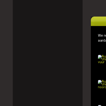
We r
aanb