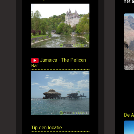
het a
Jamaica - The Pelican
Bar
De A
Tip een locatie