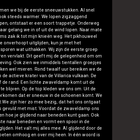
omen we bij de eerste sneeuwstukken. Al snel
 ook steeds warmer. We lopen zigzaggend
pen, ontstaat er een soort trappetje. Onderweg
ar gelang we in of uit de wind lopen. Naar mate
s zak ik tot mijn knieën weg. Het pikhouweel
e onverhoopt uitglijden, kun je met het
poren wat uithakken. Wij zijn de eerste groep
en vervlakt. Dit geeft mij de gelegenheid om om
eving. Ook zien we inmiddels tientallen groepjes
lijken wel mieren. Rond twaalf uur bereiken we de
 de actieve krater van de Villarica vulkaan. De
naf de rand. Een lichte zwaveldamp komt uit de
e blijven. Op de top kleden we ons om. Uit de
oorkomen dat er sneeuw in de schoenen komt. We
We zijn hier zo mee bezig, dat het ons ontgaat
r is gevuld met mist. Voordat de zwaveldamp ons
ien hoe je glijdend naar beneden kunt gaan. Ook
rste naar beneden en vormt een spoor in de
ijden. Het valt mij alles mee. Al glijdend door de
voeten omhoog en over mij heen. In één woord is