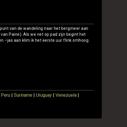
Toon
npunt van de wandeling naar het bergmeer aan
 van Paine). Als we net op pad zijn begint het
en –jas aan klim ik het eerste uur flink omhoog.
Toon
|
Peru
|
Suriname
|
Uruguay
|
Venezuela
|