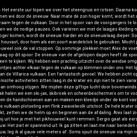
- Het eerste uur lopen we over het steengruis en rotsen. Daarna k
men we door de sneeuw. Naar mate de zon hoger komt, wordt het
zaam tegen de vulkaan. Door in het spoor van de voorgangers te lo
en we de nodige pauzes. Ook variëren we met de laagjes kleding na
oger komen, wordt de sneeuw harder en de sneeuwlaag dieper. Som
t houvast, door hem als een soort wandelstok te gebruiken. Mocht j
ouweel ook de val stoppen. Op sommige plekken moet Alex de voets
aag op dit spoor. De sneeuw van de afgelopen dagen heeft de spor
heen te kijken. Wij hebben een prachtig uitzicht over de weidse omg
reintjes achter elkaar tegen de vulkaan op klimmen onder ons. Het 
an de Villarica vulkaan. Een fantastisch gevoel. We hebben zicht op
nische activiteiten zitten laag in de krater en zijn niet te zien va
aan omhoog stijgen. We mijden deze giftige lucht door bovenwinds t
ak halen we een ski-jas, skibroek en scheenbeschermers om te v
ken de handschoenen aan en maken een kleedje onder de kont vast.
de vulkaan plotseling een flink zwavelwolk uitstoot. De hele krate
ikt, zetten we de helm op en beginnen aan de afdaling. Alex laat z
 hij uit hoe je met het pikhouweel kunt remmen. Sergio gaat als ee
w. Het ziet er spannend uit. Ik ga zitten en laat me naar beneden gl
uw, leg ik al gauw vele meters af. Soms spuit de sneeuw via mijn 