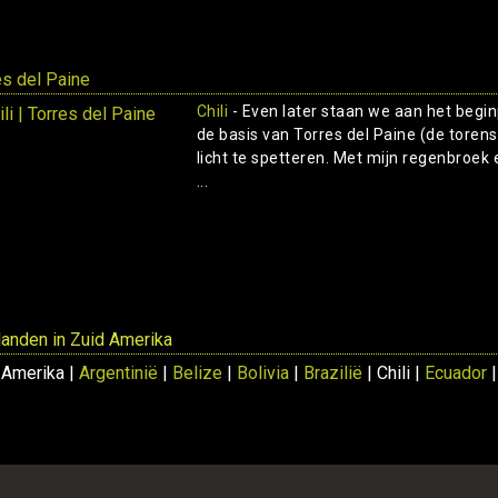
es del Paine
Chili
- Even later staan we aan het begi
de basis van Torres del Paine (de torens
licht te spetteren. Met mijn regenbroek 
...
 landen in Zuid Amerika
 Amerika |
Argentinië
|
Belize
|
Bolivia
|
Brazilië
| Chili |
Ecuador