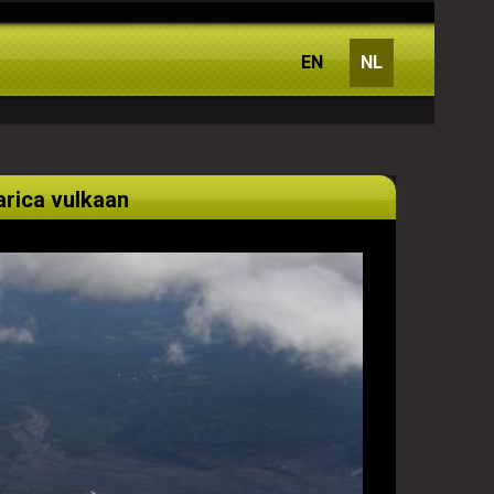
EN
NL
larica vulkaan