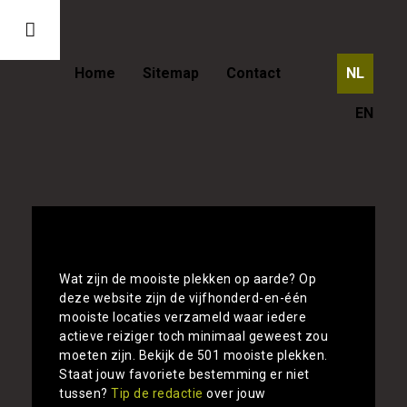
Home
Sitemap
Contact
NL
EN
De 501 mooiste locaties ter wereld op
één rij
Wat zijn de mooiste plekken op aarde? Op
deze website zijn de vijfhonderd-en-één
mooiste locaties verzameld waar iedere
actieve reiziger toch minimaal geweest zou
moeten zijn. Bekijk de 501 mooiste plekken.
Staat jouw favoriete bestemming er niet
tussen?
Tip de redactie
over jouw