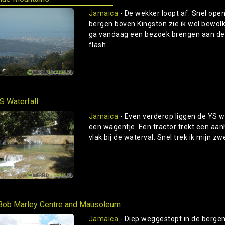
Jamaica
- De wekker loopt af. Snel open 
bergen boven Kingston zie ik wel bewolk
ga vandaag een bezoek brengen aan de 
flash ...
S Waterfall
Jamaica
- Even verderop liggen de YS w
een wagentje. Een tractor trekt een aan
vlak bij de waterval. Snel trek ik mijn z
Bob Marley Centre and Mausoleum
Jamaica
- Diep weggestopt in de bergen