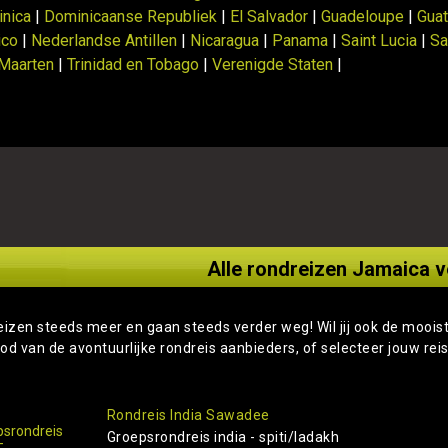
nica
|
Dominicaanse Republiek
|
El Salvador
|
Guadeloupe
|
Gua
ico
|
Nederlandse Antillen
|
Nicaragua
|
Panama
|
Saint Lucia
|
Sa
 Maarten
|
Trinidad en Tobago
|
Verenigde Staten
|
Alle rondreizen Jamaica v
eizen steeds meer en gaan steeds verder weg! Wil jij ook de moois
od van de avontuurlijke rondreis aanbieders, of selecteer jouw rei
Rondreis India Sawadee
Groepsrondreis india - spiti/ladakh