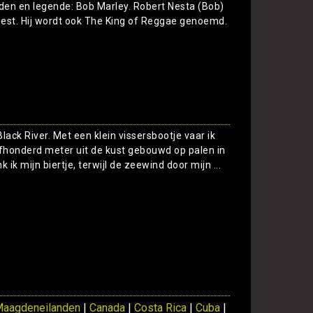
jden en legende: Bob Marley. Robert Nesta (Bob)
est. Hij wordt ook The King of Reggae genoemd.
Toon
Black River. Met een klein vissersbootje vaar ik
ijfhonderd meter uit de kust gebouwd op palen in
k mijn biertje, terwijl de zeewind door mijn ...
Toon
Maagdeneilanden
|
Canada
|
Costa Rica
|
Cuba
|