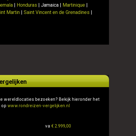
temala
|
Honduras
| Jamaica |
Martinique
|
int Martin
|
Saint Vincent en de Grenadines
|
ergelijken
te wereldlocaties bezoeken? Bekijk hieronder het
s op
www.rondreizen-vergelijken.nl
va
€ 2.999,00