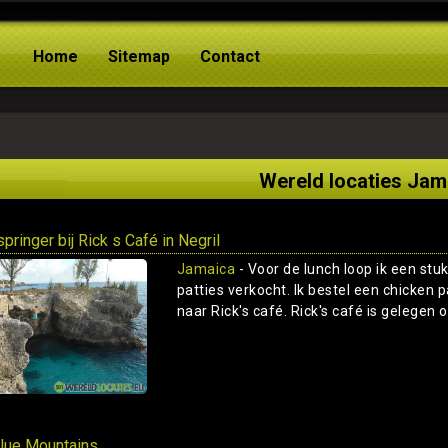
Home
Sitemap
Contact
Wereld locaties Jam
springer bij Rick s Café in Negril
Jamaica
- Voor de lunch loop ik een stu
patties verkocht. Ik bestel een chicken 
naar Rick's café. Rick's café is gelegen o
lue Mountains