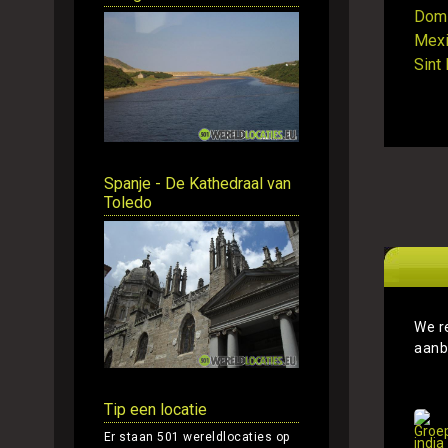
Domi
Mex
Sint
Spanje - De Kathedraal van
Toledo
We r
aanb
Tip een locatie
Er staan 501 wereldlocaties op