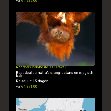
va
€ 1.236,00
Rondreis Indonesie 333Travel
Best deal sumatra's orang-oetans en magisch
bali
Reisduur: 15 dagen
va
€ 1.871,00