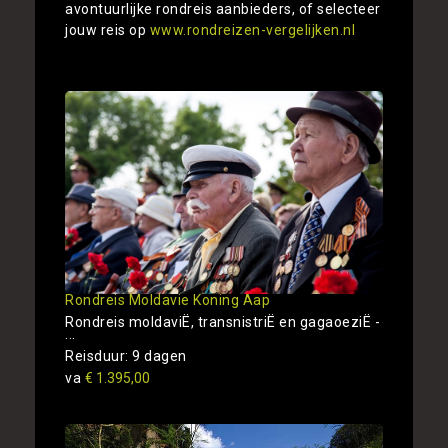
avontuurlijke rondreis aanbieders, of selecteer
jouw reis op
www.rondreizen-vergelijken.nl
Rondreis Moldavie Koning Aap
Rondreis moldaviË, transnistriË en gagaoeziË -
...
Reisduur: 9 dagen
va
€ 1.395,00