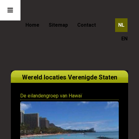
Home
Sitemap
Contact
NL
EN
Wereld locaties Verenigde Staten
De eilandengroep van Hawaï