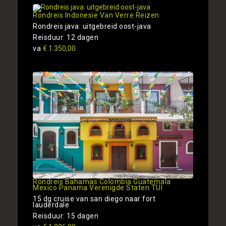
Rondreis Indonesie Van Verre Reizen
Rondreis java: uitgebreid oost-java
Reisduur: 12 dagen
va
€ 1.350,00
Rondreis Bahamas Colombia Guatemala
Mexico Panama Verenigde Staten TUI
15 dg cruise van san diego naar fort
lauderdale
Reisduur: 15 dagen