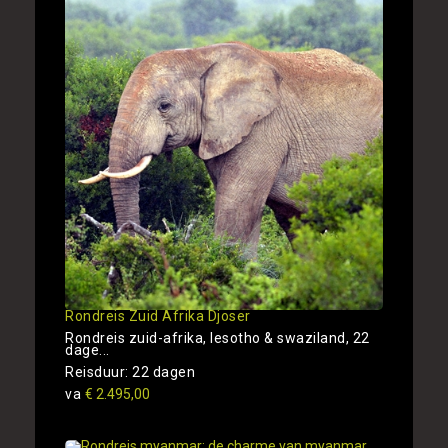
Rondreis Zuid Afrika Djoser
Rondreis zuid-afrika, lesotho & swaziland, 22
dage...
Reisduur: 22 dagen
va
€ 2.495,00