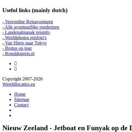
Useful links (mainly dutch)
- Veeronline Reisavonturen
- Alle avontuurlijke rondreizen
- Landenalmanak reisinfo
- Worldphotos reisfoto's
- Van Hiero naar Tokyo
- Brutus op tour
- Ronaldopreis.nl
Copyright 2007-2026
Wereldlocaties.eu
Home
Sitemap
Contact
Nieuw Zeeland - Jetboat en Funyak op de 