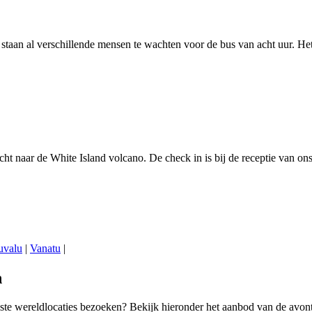
r staan al verschillende mensen te wachten voor de bus van acht uur. 
t naar de White Island volcano. De check in is bij de receptie van on
uvalu
|
Vanatu
|
n
ste wereldlocaties bezoeken? Bekijk hieronder het aanbod van de avontuu