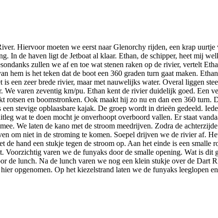
er. Hiervoor moeten we eerst naar Glenorchy rijden, een krap uurtje v
ing. In de haven ligt de Jetboat al klaar. Ethan, de schipper, heet mij 
esondanks zullen we af en toe wat stenen raken op de rivier, vertelt Et
van hem is het teken dat de boot een 360 graden turn gaat maken. Ethan 
t is een zeer brede rivier, maar met nauwelijks water. Overal liggen ste
. We varen zeventig km/pu. Ethan kent de rivier duidelijk goed. Een ve
t rotsen en boomstronken. Ook maakt hij zo nu en dan een 360 turn. Droo
is een stevige opblaasbare kajak. De groep wordt in drieën gedeeld. Ied
 uitleg wat te doen mocht je onverhoopt overboord vallen. Er staat vand
e mee. We laten de kano met de stroom meedrijven. Zodra de achterzijd
ven om niet in de stroming te komen. Soepel drijven we de rivier af. He
t de hand een stukje tegen de stroom op. Aan het einde is een smalle ro
it. Voorzichtig varen we de funyaks door de smalle opening. Wat is dit
oor de lunch. Na de lunch varen we nog een klein stukje over de Dart 
 hier opgenomen. Op het kiezelstrand laten we de funyaks leeglopen en