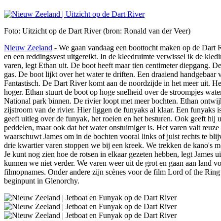
Foto: Uitzicht op de Dart River (bron: Ronald van der Veer)
Nieuw Zeeland
- We gaan vandaag een boottocht maken op de Dart Riv
en een reddingsvest uitgereikt. In de kleedruimte verwissel ik de kled
varen, legt Ethan uit. De boot heeft maar tien centimeter diepgang. D
gas. De boot lijkt over het water te driften. Een draaiend handgebaar 
Fantastisch. De Dart River komt aan de noordzijde in het meer uit. He
hoger. Ethan stuurt de boot op hoge snelheid over de stroompjes water
National park binnen. De rivier loopt met meer bochten. Ethan ontwijk
zijstroom van de rivier. Hier liggen de funyaks al klaar. Een funyaks 
geeft uitleg over de funyak, het roeien en het besturen. Ook geeft hij
peddelen, maar ook dat het water onstuimiger is. Het varen valt reuz
waarschuwt James om in de bochten vooral links of juist rechts te blij
drie kwartier varen stoppen we bij een kreek. We trekken de kano's me
Je kunt nog zien hoe de rotsen in elkaar gezeten hebben, legt James u
kunnen we niet verder. We varen weer uit de grot en gaan aan land v
filmopnames. Onder andere zijn scènes voor de film Lord of the Ring
beginpunt in Glenorchy.