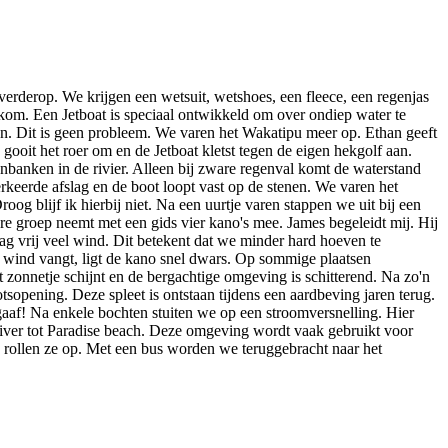
erderop. We krijgen een wetsuit, wetshoes, een fleece, een regenjas
welkom. Een Jetboat is speciaal ontwikkeld om over ondiep water te
han. Dit is geen probleem. We varen het Wakatipu meer op. Ethan geeft
gooit het roer om en de Jetboat kletst tegen de eigen hekgolf aan.
enbanken in de rivier. Alleen bij zware regenval komt de waterstand
rkeerde afslag en de boot loopt vast op de stenen. We varen het
g blijf ik hierbij niet. Na een uurtje varen stappen we uit bij een
ere groep neemt met een gids vier kano's mee. James begeleidt mij. Hij
aag vrij veel wind. Dit betekent dat we minder hard hoeven te
e wind vangt, ligt de kano snel dwars. Op sommige plaatsen
t zonnetje schijnt en de bergachtige omgeving is schitterend. Na zo'n
tsopening. Deze spleet is ontstaan tijdens een aardbeving jaren terug.
 gaaf! Na enkele bochten stuiten we op een stroomversnelling. Hier
River tot Paradise beach. Deze omgeving wordt vaak gebruikt voor
 rollen ze op. Met een bus worden we teruggebracht naar het