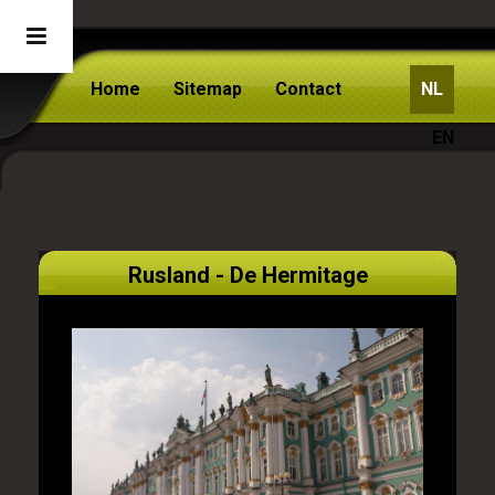
Home
Sitemap
Contact
NL
EN
Rusland - De Hermitage