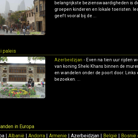
belangrijkste bezienswaardigheden is d
groepen kinderen en lokale toeristen. Ied
geeft vooral bij de ...
i paleis
Azerbeidzjan
- Even na tien uur rijden 
van koning Sheki Khans binnen de muren 
en wandelen onder de poort door. Links
bezoeken. ...
 landen in Europa
pa |
Albanië
|
Andorra
|
Armenie
| Azerbeidzjan |
België
|
Bosnië 