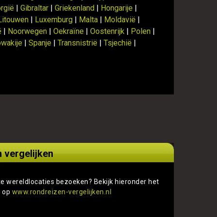
rgië
|
Gibraltar
|
Griekenland
|
Hongarije
|
Litouwen
|
Luxemburg
|
Malta
|
Moldavië
|
ë
|
Noorwegen
|
Oekraïne
|
Oostenrijk
|
Polen
|
owakije
|
Spanje
|
Transnistrië
|
Tsjechië
|
 vergelijken
te wereldlocaties bezoeken? Bekijk hieronder het
s op
www.rondreizen-vergelijken.nl