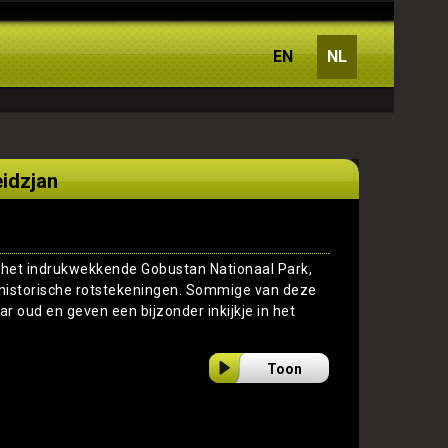
EN
NL
eidzjan
t het indrukwekkende Gobustan Nationaal Park,
ehistorische rotstekeningen. Sommige van deze
r oud en geven een bijzonder inkijkje in het
Toon