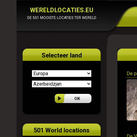
WERELDLOCATIES.EU
DE 501 MOOISTE LOCATIES TER WERELD
Selecteer land
De p
501 World locations
De V