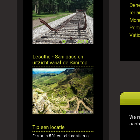
Den
Ierl
Mon
Port
Vati
Lesotho - Sani pass en
uitzicht vanaf de Sani top
We r
aanb
Tip een locatie
Er staan 501 wereldlocaties op