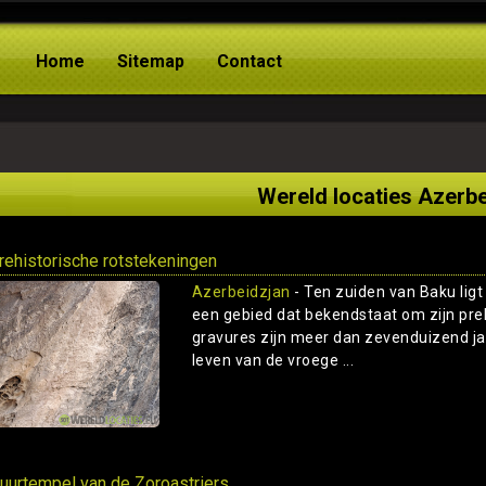
Home
Sitemap
Contact
Wereld locaties Azerb
rehistorische rotstekeningen
Azerbeidzjan
- Ten zuiden van Baku lig
een gebied dat bekendstaat om zijn pr
gravures zijn meer dan zevenduizend jaa
leven van de vroege ...
uurtempel van de Zoroastriers