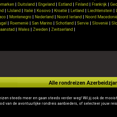
emarken
|
Duitsland
|
Engeland
|
Estland
|
Finland
|
Frankrijk
|
Geo
and
|
IJsland
|
Italië
|
Kosovo
|
Kroatië
|
Letland
|
Liechtenstein
|
aco
|
Montenegro
|
Nederland
|
Noord Ierland
|
Noord Macedoni
ugal
|
Roemenië
|
San Marino
|
Schotland
|
Servie
|
Slovenië
|
Sl
caanstad
|
Wales
|
Zweden
|
Zwitserland
|
Alle rondreizen Azerbeidzjan
eizen steeds meer en gaan steeds verder weg! Wil jij ook de moois
od van de avontuurlijke rondreis aanbieders, of selecteer jouw rei