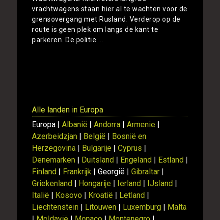
vrachtwagens staan hier al te wachten voor de
grensovergang met Rusland. Verderop op de
route is geen plek om langs de kant te
parkeren. De politie ...
Toon
Alle landen in Europa
Europa |
Albanië
|
Andorra
|
Armenie
|
Azerbeidzjan
|
België
|
Bosnië en
Herzegovina
|
Bulgarije
|
Cyprus
|
Denemarken
|
Duitsland
|
Engeland
|
Estland
|
Finland
|
Frankrijk
| Georgië |
Gibraltar
|
Griekenland
|
Hongarije
|
Ierland
|
IJsland
|
Italië
|
Kosovo
|
Kroatië
|
Letland
|
Liechtenstein
|
Litouwen
|
Luxemburg
|
Malta
|
Moldavië
|
Monaco
|
Montenegro
|