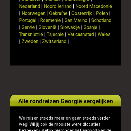
Nederland
|
Noord Ierland
|
Noord Macedonië
|
Noorwegen
|
Oekraïne
|
Oostenrijk
|
Polen
|
Portugal
|
Roemenië
|
San Marino
|
Schotland
|
Servie
|
Slovenië
|
Slowakije
|
Spanje
|
Transnistrië
|
Tsjechië
|
Vaticaanstad
|
Wales
|
Zweden
|
Zwitserland
|
Alle rondreizen Georgië vergelijken
We reizen steeds meer en gaan steeds verder
weg! Wil jij ook de mooiste wereldlocaties
bezoeken? Bekijk hieronder het aanbod van de