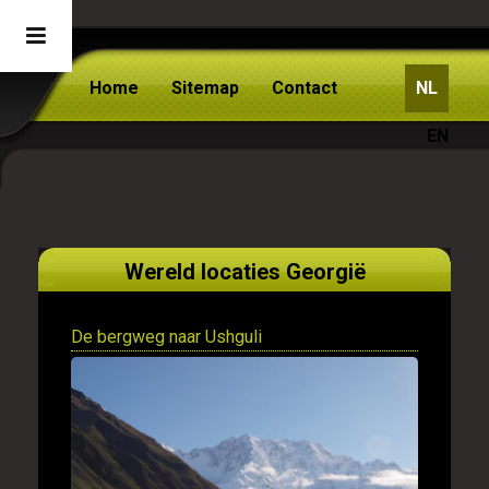
Home
Sitemap
Contact
NL
EN
Wereld locaties Georgië
De bergweg naar Ushguli