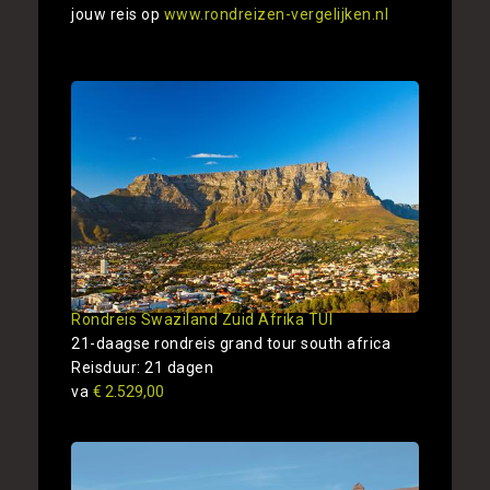
jouw reis op
www.rondreizen-vergelijken.nl
Rondreis Swaziland Zuid Afrika TUI
21-daagse rondreis grand tour south africa
Reisduur: 21 dagen
va
€ 2.529,00