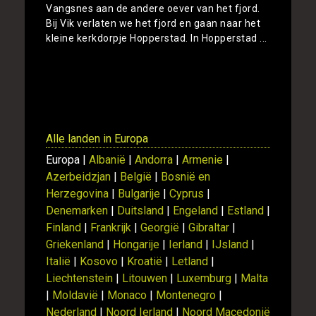
Vangsnes aan de andere oever van het fjord.
Bij Vik verlaten we het fjord en gaan naar het
kleine kerkdorpje Hopperstad. In Hopperstad ...
Toon
Alle landen in Europa
Europa |
Albanië
|
Andorra
|
Armenie
|
Azerbeidzjan
|
België
|
Bosnië en
Herzegovina
|
Bulgarije
|
Cyprus
|
Denemarken
|
Duitsland
|
Engeland
|
Estland
|
Finland
|
Frankrijk
|
Georgië
|
Gibraltar
|
Griekenland
|
Hongarije
|
Ierland
|
IJsland
|
Italië
|
Kosovo
|
Kroatië
|
Letland
|
Liechtenstein
|
Litouwen
|
Luxemburg
|
Malta
|
Moldavië
|
Monaco
|
Montenegro
|
Nederland
|
Noord Ierland
|
Noord Macedonië