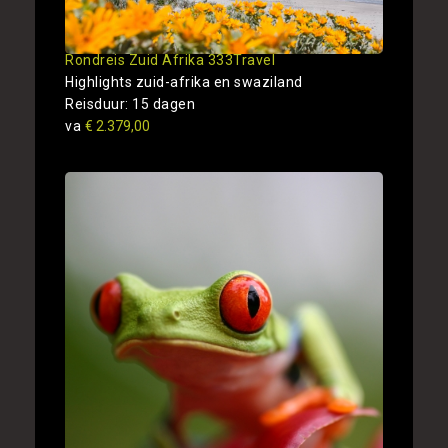
Rondreis Zuid Afrika 333Travel
Highlights zuid-afrika en swaziland
Reisduur: 15 dagen
va
€ 2.379,00