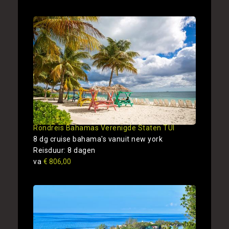
Rondreis Bahamas Verenigde Staten TUI
8 dg cruise bahama's vanuit new york
Reisduur: 8 dagen
va
€ 806,00