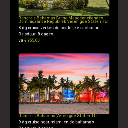
Rondreis Bahamas Britse Maagdeneilanden
Dominicaanse Republiek Verenigde Staten TUI
8 dg cruise verken de oostelijke caribbean
Reisduur: 8 dagen
va
€ 955,00
Rondreis Bahamas Verenigde Staten TUI
9 dg cruise naar miami en de bahama's