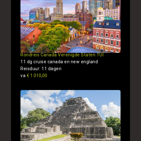
Rondreis Canada Verenigde Staten TUI
11 dg cruise canada en new england
Reisduur: 11 dagen
va
€ 1.010,00