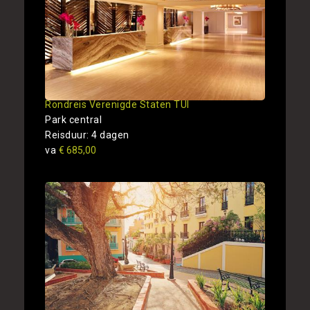
Rondreis Verenigde Staten TUI
Park central
Reisduur: 4 dagen
va
€ 685,00