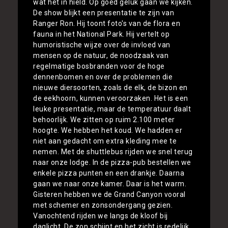
wat het in hield. Op goed geluk gaan we kijken.
De show blijkt een presentatie te zijn van
Ranger Ron. Hij toont foto's van de flora en
fauna in het National Park. Hij vertelt op
humoristische wijze over de invloed van
mensen op de natuur, de noodzaak van
regelmatige bosbranden voor de hoge
dennenbomen en over de problemen die
nieuwe diersoorten, zoals de elk, de bizon en
de eekhoorn, kunnen veroorzaken. Het is een
leuke presentatie, maar de temperatuur daalt
behoorlijk. We zitten op ruim 2.100 meter
hoogte. We hebben het koud. We hadden er
niet aan gedacht om extra kleding mee te
nemen. Met de shuttlebus rijden we snel terug
naar onze lodge. In de pizza-pub bestellen we
enkele pizza punten en een drankje. Daarna
gaan we naar onze kamer. Daar is het warm.
Gisteren hebben we de Grand Canyon vooral
met schemer en zonsondergang gezien.
Vanochtend rijden we langs de kloof bij
daglicht. De zon schijnt en het zicht is redelijk