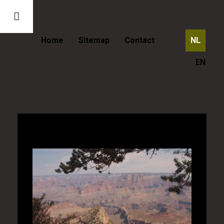
Home
Sitemap
Contact
NL
EN
Verenigde Staten - Grand Canyon