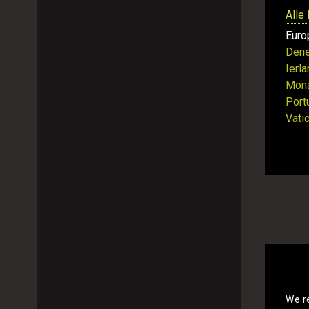
Alle
Euro
Den
Ierl
Mon
Port
Vati
We r