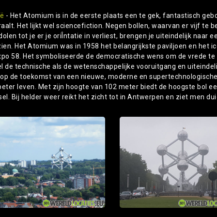
ië
- Het Atomium is in de eerste plaats een te gek, fantastisch geb
raalt. Het lijkt wel sciencefiction. Negen bollen, waarvan er vijf te
olen tot je er je oriÎntatie in verliest, brengen je uiteindelijk naar 
zien. Het Atomium was in 1958 het belangrijkste paviljoen en het i
xpo 58. Het symboliseerde de democratische wens om de vrede te b
l de technische als de wetenschappelijke vooruitgang en uiteindeli
e op de toekomst van een nieuwe, moderne en supertechnologisch
beter leven. Met zijn hoogte van 102 meter biedt de hoogste bol ee
el. Bij helder weer reikt het zicht tot in Antwerpen en ziet men dui