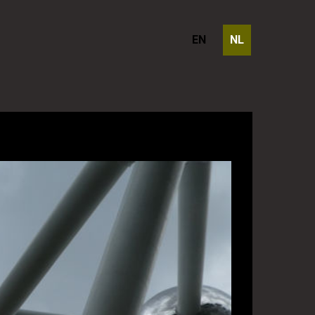
EN
NL
russel