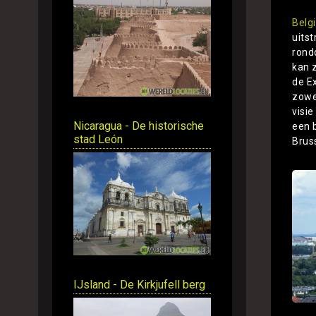
Belg
uitst
rondd
kan 
de E
zowe
visi
Nicaragua - De historische
een 
stad León
Bruss
IJsland - De Kirkjufell berg