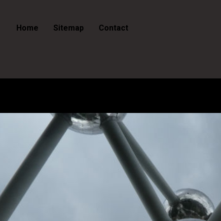
Home
Sitemap
Contact
België - Atomium in B