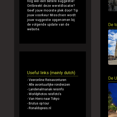
nog wel een betere suggestie!
Ontbreekt deze wereldlocatie?
Geef jouw mooiste plek door!
Tip
jouw voorkeur
Misschien wordt
jouw suggestie opgenomen bij
De t
de volgende update van de
website.
Andere websites
Useful links (mainly dutch)
De U
- Veeronline Reisavonturen
- Alle avontuurlijke rondreizen
- Landenalmanak reisinfo
- Worldphotos reisfoto's
- Van Hiero naar Tokyo
- Brutus op tour
- Ronaldopreis.nl