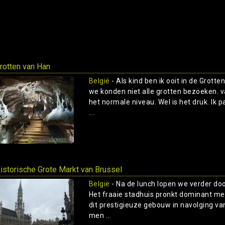
rotten van Han
België
- Als kind ben ik ooit in de Grot
we konden niet alle grotten bezoeken. 
het normale niveau. Wel is het druk. Ik 
...
istorische Grote Markt van Brussel
België
- Na de lunch lopen we verder do
Het fraaie stadhuis pronkt dominant m
dit prestigieuze gebouw in navolging van
men ...