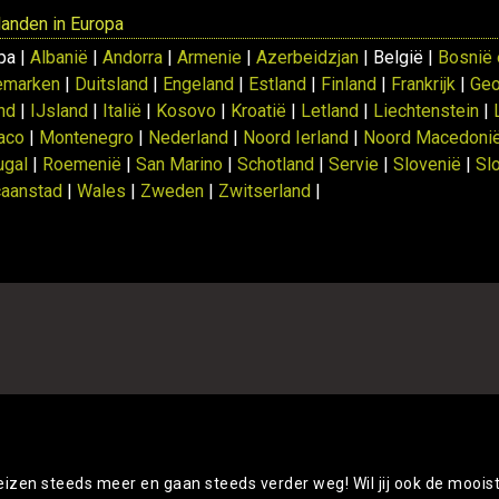
 landen in Europa
pa |
Albanië
|
Andorra
|
Armenie
|
Azerbeidzjan
| België |
Bosnië 
emarken
|
Duitsland
|
Engeland
|
Estland
|
Finland
|
Frankrijk
|
Geo
and
|
IJsland
|
Italië
|
Kosovo
|
Kroatië
|
Letland
|
Liechtenstein
|
aco
|
Montenegro
|
Nederland
|
Noord Ierland
|
Noord Macedoni
ugal
|
Roemenië
|
San Marino
|
Schotland
|
Servie
|
Slovenië
|
Sl
caanstad
|
Wales
|
Zweden
|
Zwitserland
|
Alle rondreizen België ve
eizen steeds meer en gaan steeds verder weg! Wil jij ook de moois