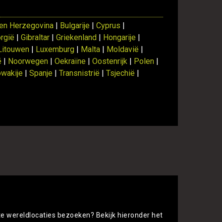
en Herzegovina
|
Bulgarije
|
Cyprus
|
rgië
|
Gibraltar
|
Griekenland
|
Hongarije
|
Litouwen
|
Luxemburg
|
Malta
|
Moldavië
|
ë
|
Noorwegen
|
Oekraïne
|
Oostenrijk
|
Polen
|
owakije
|
Spanje
|
Transnistrië
|
Tsjechië
|
rgelijken
te wereldlocaties bezoeken? Bekijk hieronder het