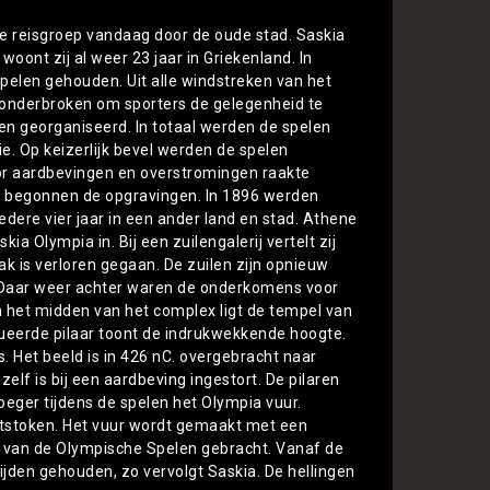
nze reisgroep vandaag door de oude stad. Saskia
oont zij al weer 23 jaar in Griekenland. In
spelen gehouden. Uit alle windstreken van het
s onderbroken om sporters de gelegenheid te
en georganiseerd. In totaal werden de spelen
e. Op keizerlijk bevel werden de spelen
or aardbevingen en overstromingen raakte
en begonnen de opgravingen. In 1896 werden
edere vier jaar in een ander land en stad. Athene
 Olympia in. Bij een zuilengalerij vertelt zij
ak is verloren gegaan. De zuilen zijn opnieuw
. Daar weer achter waren de onderkomens voor
in het midden van het complex ligt de tempel van
ueerde pilaar toont de indrukwekkende hoogte.
 Het beeld is in 426 nC. overgebracht naar
elf is bij een aardbeving ingestort. De pilaren
oeger tijdens de spelen het Olympia vuur.
ntstoken. Het vuur wordt gemaakt met een
ad van de Olympische Spelen gebracht. Vanaf de
ijden gehouden, zo vervolgt Saskia. De hellingen