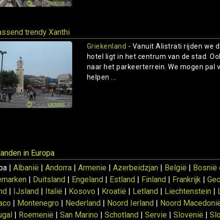
assend trendy Xanthi
Griekenland
- Vanuit Alistrati rijden we
hotel ligt in het centrum van de stad. O
naar het parkeerterrein. We mogen pal v
helpen ...
 landen in Europa
pa |
Albanië
|
Andorra
|
Armenie
|
Azerbeidzjan
|
België
|
Bosnië 
emarken
|
Duitsland
|
Engeland
|
Estland
|
Finland
|
Frankrijk
|
Geo
and
|
IJsland
|
Italië
|
Kosovo
|
Kroatië
|
Letland
|
Liechtenstein
|
aco
|
Montenegro
|
Nederland
|
Noord Ierland
|
Noord Macedoni
ugal
|
Roemenië
|
San Marino
|
Schotland
|
Servie
|
Slovenië
|
Sl