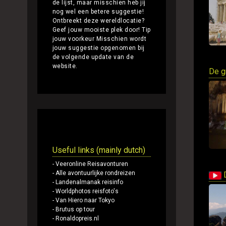
de lijst, maar misschien heb jij
nog wel een betere suggestie!
Ontbreekt deze wereldlocatie?
Geef jouw mooiste plek door!
Tip
jouw voorkeur
Misschien wordt
jouw suggestie opgenomen bij
de volgende update van de
website.
De gr
Andere websites
Useful links (mainly dutch)
- Veeronline Reisavonturen
- Alle avontuurlijke rondreizen
D
- Landenalmanak reisinfo
- Worldphotos reisfoto's
- Van Hiero naar Tokyo
- Brutus op tour
- Ronaldopreis.nl