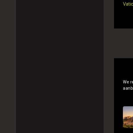
Vati
We r
aanb