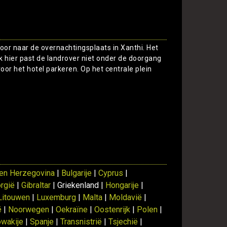
 door naar de overnachtingsplaats in Xanthi. Het
ok hier past de landrover niet onder de doorgang
oor het hotel parkeren. Op het centrale plein
Toon
en Herzegovina
|
Bulgarije
|
Cyprus
|
rgië
|
Gibraltar
| Griekenland |
Hongarije
|
Litouwen
|
Luxemburg
|
Malta
|
Moldavië
|
ë
|
Noorwegen
|
Oekraïne
|
Oostenrijk
|
Polen
|
owakije
|
Spanje
|
Transnistrië
|
Tsjechië
|