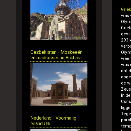
Grie
was 
Olym
Grie
geve
293 
verb
Oezbekistan - Moskeeën
Olym
en madrasses in Bukhara
weer
was d
dat 
opge
de w
Zeus
In d
Const
ligg
Tege
Nederland - Voormalig
para
eiland Urk
temp