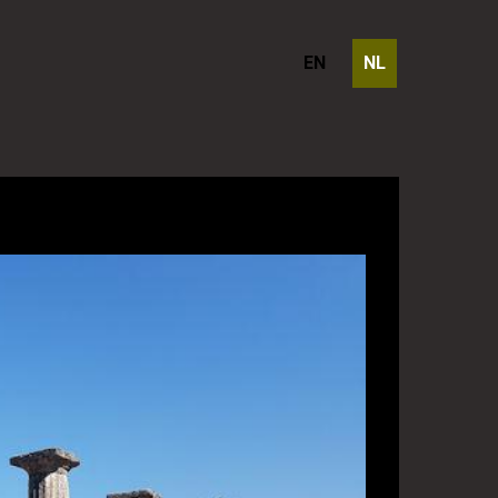
EN
NL
an Olympia