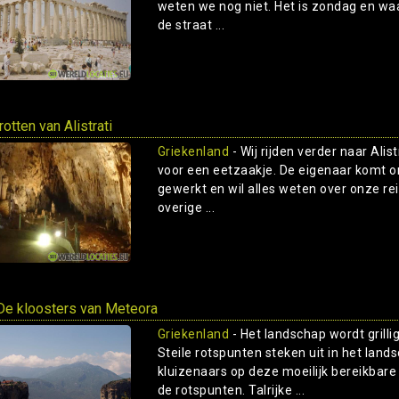
weten we nog niet. Het is zondag en waar
de straat ...
otten van Alistrati
Griekenland
- Wij rijden verder naar Ali
voor een eetzaakje. De eigenaar komt ons
gewerkt en wil alles weten over onze rei
overige ...
e kloosters van Meteora
Griekenland
- Het landschap wordt grill
Steile rotspunten steken uit in het lan
kluizenaars op deze moeilijk bereikbar
de rotspunten. Talrijke ...