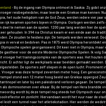
kenland
- Bij de ingang van Olympia ontmoet ik Saskia. Zij gidst o
vroeger reisbegeleidster, maar leerde een Griekse man kennen. Nu w
pia, het oude heiligdom van de God Zeus, werden iedere vier jaar 
kse rijk kwamen sporters bijeen in Olympia. Oorlogen werden zelf
n deel te nemen aan de spelen. 1200 jaar lang werden hier de spel
keer gehouden. In 394 na Christus kwam er een einde aan de traditi
oden. Ze zouden te heidens zijn. De tempels werden verwoest. Do
pia in verval en bedolven. Pas in 1875 werd Olympia herontdekt 
 Olympische spelen georganiseerd. Dit keer niet in Olympia, maar i
e gastheer voor de eerste Moderne Olympische Spelen. Ik volg Saskia
dit vroeger het trainingscomplex van de sporters was. Het houten d
richt. Er achter ligt de werkplaats waar beelden gemaakt werden
elgestelden. De sporters zelf sliepen in de open lucht. Prominent 
. Vroeger was deze tempel zeventien meter hoog. Een gereconstr
e tempel stond een 12 meter hoog beeld van Griekse oppergod Zeus.
antinopel en later bij een paleisbrand verloren gegaan. De tempel z
en als dominostenen over elkaar. Bij de tempel van Hera brandde vr
nwoordig wordt bij deze tempel nog steeds het Olympisch vuur o
boolreflector en zonlicht. Hiervandaan wordt het vuur naar de st
el leidt een tunnel naar het atletiekstadion. Hier werden de wedstr