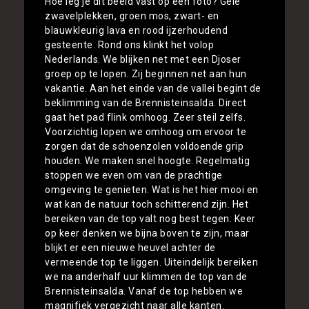
Hoe leg je dit beeld vast op een foto? Gele
zwavelplekken, groen mos, zwart- en
blauwkleurig lava en rood ijzerhoudend
gesteente. Rond ons klinkt het volop
Nederlands. We blijken net met een Djoser
groep op te lopen. Zij beginnen net aan hun
vakantie. Aan het einde van de vallei begint de
beklimming van de Brennisteinsalda. Direct
gaat het pad flink omhoog. Zeer steil zelfs.
Voorzichtig lopen we omhoog om ervoor te
zorgen dat de schoenzolen voldoende grip
houden. We maken snel hoogte. Regelmatig
stoppen we even om van de prachtige
omgeving te genieten. Wat is het hier mooi en
wat kan de natuur toch schitterend zijn. Het
bereiken van de top valt nog best tegen. Keer
op keer denken we bijna boven te zijn, maar
blijkt er een nieuwe heuvel achter de
vermeende top te liggen. Uiteindelijk bereiken
we na anderhalf uur klimmen de top van de
Brennisteinsalda. Vanaf de top hebben we
magnifiek vergezicht naar alle kanten.