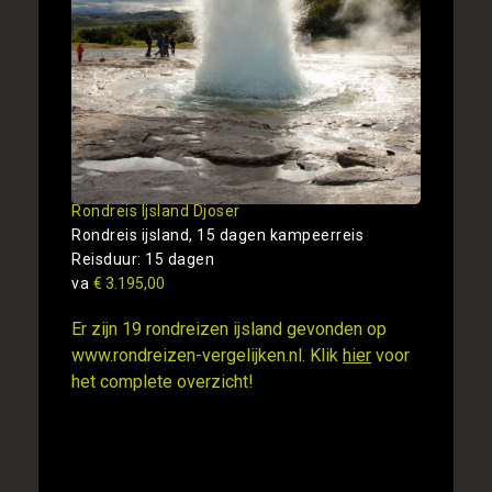
Rondreis Ijsland Djoser
Rondreis ijsland, 15 dagen kampeerreis
Reisduur: 15 dagen
va
€ 3.195,00
Er zijn 19 rondreizen ijsland gevonden op
www.rondreizen-vergelijken.nl. Klik
hier
voor
het complete overzicht!