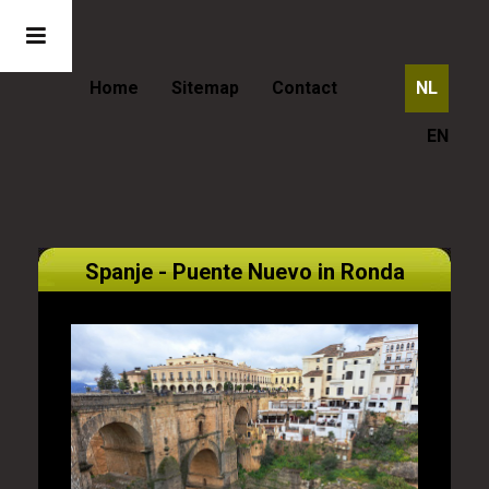
Home
Sitemap
Contact
NL
EN
Spanje - Puente Nuevo in Ronda