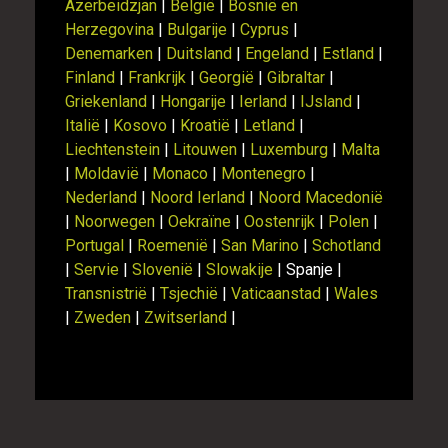
Azerbeidzjan
|
België
|
Bosnië en
Herzegovina
|
Bulgarije
|
Cyprus
|
Denemarken
|
Duitsland
|
Engeland
|
Estland
|
Finland
|
Frankrijk
|
Georgië
|
Gibraltar
|
Griekenland
|
Hongarije
|
Ierland
|
IJsland
|
Italië
|
Kosovo
|
Kroatië
|
Letland
|
Liechtenstein
|
Litouwen
|
Luxemburg
|
Malta
|
Moldavië
|
Monaco
|
Montenegro
|
Nederland
|
Noord Ierland
|
Noord Macedonië
|
Noorwegen
|
Oekraïne
|
Oostenrijk
|
Polen
|
Portugal
|
Roemenië
|
San Marino
|
Schotland
|
Servie
|
Slovenië
|
Slowakije
| Spanje |
Transnistrië
|
Tsjechië
|
Vaticaanstad
|
Wales
|
Zweden
|
Zwitserland
|