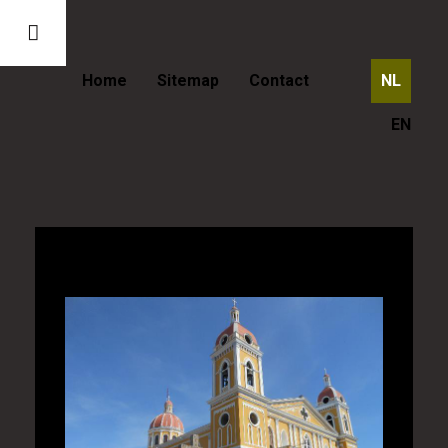
Home
Sitemap
Contact
NL
EN
Nicaragua - De oude stad Granada