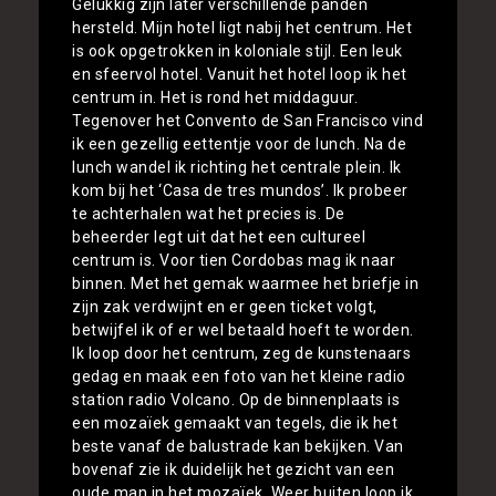
Gelukkig zijn later verschillende panden
hersteld. Mijn hotel ligt nabij het centrum. Het
is ook opgetrokken in koloniale stijl. Een leuk
en sfeervol hotel. Vanuit het hotel loop ik het
centrum in. Het is rond het middaguur.
Tegenover het Convento de San Francisco vind
ik een gezellig eettentje voor de lunch. Na de
lunch wandel ik richting het centrale plein. Ik
kom bij het ‘Casa de tres mundos’. Ik probeer
te achterhalen wat het precies is. De
beheerder legt uit dat het een cultureel
centrum is. Voor tien Cordobas mag ik naar
binnen. Met het gemak waarmee het briefje in
zijn zak verdwijnt en er geen ticket volgt,
betwijfel ik of er wel betaald hoeft te worden.
Ik loop door het centrum, zeg de kunstenaars
gedag en maak een foto van het kleine radio
station radio Volcano. Op de binnenplaats is
een mozaïek gemaakt van tegels, die ik het
beste vanaf de balustrade kan bekijken. Van
bovenaf zie ik duidelijk het gezicht van een
oude man in het mozaïek. Weer buiten loop ik