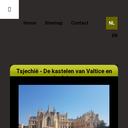
Home
Sitemap
Contact
NL
EN
Tsjechië - De kastelen van Valtice en
Lednice