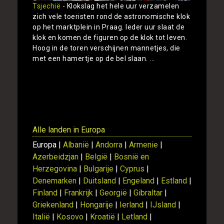
Tsjechië
- Klokslag het hele uur verzamelen
zich vele toeristen rond de astronomische klok
op het marktplein in Praag. Ieder uur slaat de
klok en komen de figuren op de klok tot leven.
Hoog in de toren verschijnen mannetjes, die
met een hamertje op de bel slaan. ...
Toon
Alle landen in Europa
Europa |
Albanië
|
Andorra
|
Armenie
|
Azerbeidzjan
|
België
|
Bosnië en
Herzegovina
|
Bulgarije
|
Cyprus
|
Denemarken
|
Duitsland
|
Engeland
|
Estland
|
Finland
|
Frankrijk
|
Georgië
|
Gibraltar
|
Griekenland
|
Hongarije
|
Ierland
|
IJsland
|
Italië
|
Kosovo
|
Kroatië
|
Letland
|