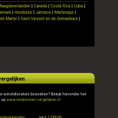
Maagdeneilanden
|
Canada
|
Costa Rica
|
Cuba
|
temala
|
Honduras
|
Jamaica
|
Martinique
|
int Martin
|
Saint Vincent en de Grenadines
|
ergelijken
te wereldlocaties bezoeken? Bekijk hieronder het
s op
www.rondreizen-vergelijken.nl
agdeneilanden
va
€ 1.299,00