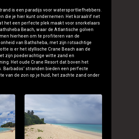
trand is een paradijs voor watersportliefhebbers.
en die je hier kunt ondernemen. Het koraalrif net
wat het een perfecte plek maakt voor snorkelaars
 Bathsheba Beach, waar de Atlantische golven
omen hierheen om te profiteren van de
oonheid van Bathsheba, met zijn rotsachtige
otte is er het idyllische Crane Beach aan de
et zijn poederachtige witte zand en
ning. Het oude Crane Resort dat boven het
nis. Barbados’ stranden bieden een perfecte
mte van de zon op je huid, het zachte zand onder