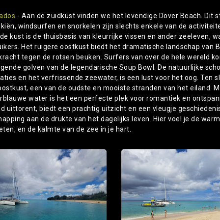
ados
- Aan de zuidkust vinden we het levendige Dover Beach. Dit s
kiën, windsurfen en snorkelen zijn slechts enkele van de activiteit
 de kust is de thuisbasis van kleurrijke vissen en ander zeeleven, 
uikers. Het ruigere oostkust biedt het dramatische landschap van
kracht tegen de rotsen beuken. Surfers van over de hele wereld k
agende golven van de legendarische Soup Bowl. De natuurlijke sch
ties en het verfrissende zeewater, is een lust voor het oog. Ten sl
oostkust, een van de oudste en mooiste stranden van het eiland. M
rblauwe water is het een perfecte plek voor romantiek en ontspan
nd uittorent, biedt een prachtig uitzicht en een vleugje geschiede
napping aan de drukte van het dagelijks leven. Hier voel je de war
eten, en de kalmte van de zee in je hart.