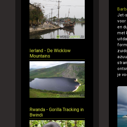
Barb
Jet-s
voor
en d
met 
uitd
forma
Ierland - De Wicklow
zuid
Mountains
azuu
stra
onts
je vo
Rwanda - Gorilla Tracking in
Bwindi