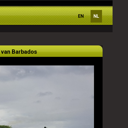
EN
NL
 van Barbados