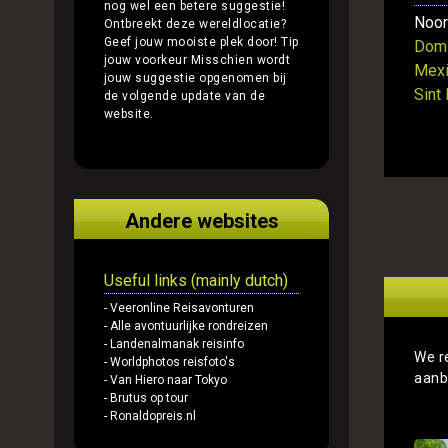
nog wel een betere suggestie!
Noor
Ontbreekt deze wereldlocatie?
Geef jouw mooiste plek door!
Tip
Domi
jouw voorkeur
Misschien wordt
Mex
jouw suggestie opgenomen bij
Sint
de volgende update van de
website.
Andere websites
Useful links (mainly dutch)
- Veeronline Reisavonturen
- Alle avontuurlijke rondreizen
- Landenalmanak reisinfo
We r
- Worldphotos reisfoto's
aanb
- Van Hiero naar Tokyo
- Brutus op tour
- Ronaldopreis.nl