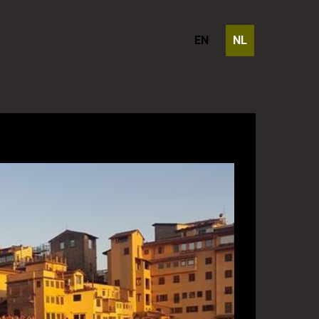
EN
NL