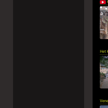
H
Het 
Vene