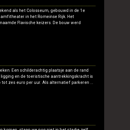
bekend als het Colosseum, gebouwd in de 1e
amfitheater in het Romeinse Rijk. Het
aamde Flavische keizers. De bouw werd
Toon
ken. Een schilderachtig plaatsje aan de rand
ligging en de toeristische aantrekkingskracht is
tot zes euro per uur. Als alternatief parkeren ...
Toon
an komen, staan we nog niet in het stadje zelf.