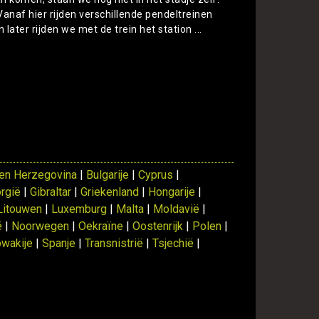
 Vanaf hier rijden verschillende pendeltreinen
later rijden we met de trein het station ...
Toon
en Herzegovina
|
Bulgarije
|
Cyprus
|
rgië
|
Gibraltar
|
Griekenland
|
Hongarije
|
Litouwen
|
Luxemburg
|
Malta
|
Moldavië
|
ë
|
Noorwegen
|
Oekraïne
|
Oostenrijk
|
Polen
|
owakije
|
Spanje
|
Transnistrië
|
Tsjechië
|