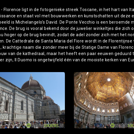
- Florence ligt in de fotogenieke streek Toscane, in het hart van Ita
issance en staat vol met bouwwerken en kunstschatten uit deze e
beeld is Michelangelo’s David. De Ponte Vecchio is een beroemde m
ence. De brug is vooral bekend door de juwelier winkeltjes die zich
au hoger op de brug bevindt, zodat de adel zonder zich met het n
n. De Cattedrale de Santa Maria del Fiore wordt in de Florentijn
e, krachtige naam die zonder meer bij de Statige Dame van Florenc
ouw van de kathedraal, maar het heeft een paar eeuwen geduurd tot
er zijn, Il Duomo is ongetwijfeld één van de mooiste kerken van Eu