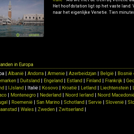
Het hoofdstation ligt op het vaste land.
naar het eigenlijke Venetie. Tien minuten 
 landen in Europa
pa |
Albanië
|
Andorra
|
Armenie
|
Azerbeidzjan
|
België
|
Bosnië 
emarken
|
Duitsland
|
Engeland
|
Estland
|
Finland
|
Frankrijk
|
Geo
and
|
IJsland
| Italië |
Kosovo
|
Kroatië
|
Letland
|
Liechtenstein
|
aco
|
Montenegro
|
Nederland
|
Noord Ierland
|
Noord Macedoni
ugal
|
Roemenië
|
San Marino
|
Schotland
|
Servie
|
Slovenië
|
Sl
caanstad
|
Wales
|
Zweden
|
Zwitserland
|