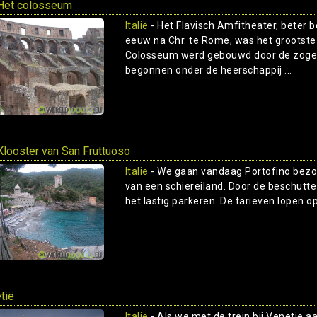
et colosseum
Italië
- Het Flavisch Amfitheater, beter 
eeuw na Chr. te Rome, was het grootste 
Colosseum werd gebouwd door de zogen
begonnen onder de heerschappij ...
Klooster van San Fruttuoso
Italie
- We gaan vandaag Portofino bezoe
van een schiereiland. Door de beschutte 
het lastig parkeren. De tarieven lopen op 
tië
Italië
- Als we met de trein bij Venetie a