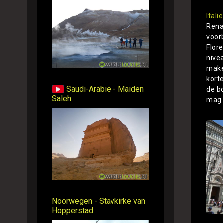
Italië
Rena
voor
Flor
nive
make
kort
Saudi-Arabië - Maiden
de b
Saleh
mag 
Noorwegen - Stavkirke van
Hopperstad