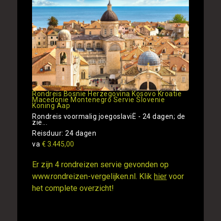
Rondreis Bosnie Herzegovina Kosovo Kroatie
Macedonie Montenegro Servie Slovenie
Koning Aap
Rondreis voormalig joegoslaviË - 24 dagen; de
zie...
Reisduur: 24 dagen
va
€ 3.445,00
Er zijn 4 rondreizen servie gevonden op
www.rondreizen-vergelijken.nl. Klik
hier
voor
het complete overzicht!