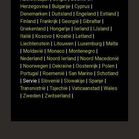
Herzegovina
|
Bulgarije
|
Cyprus
|
Denemarken
|
Duitsland
|
Engeland
|
Estland
|
Finland
|
Frankrijk
|
Georgië
|
Gibraltar
|
Griekenland
|
Hongarije
|
Ierland
|
IJsland
|
Italië
|
Kosovo
|
Kroatië
|
Letland
|
Liechtenstein
|
Litouwen
|
Luxemburg
|
Malta
|
Moldavië
|
Monaco
|
Montenegro
|
Nederland
|
Noord Ierland
|
Noord Macedonië
|
Noorwegen
|
Oekraïne
|
Oostenrijk
|
Polen
|
Portugal
|
Roemenië
|
San Marino
|
Schotland
| Servie |
Slovenië
|
Slowakije
|
Spanje
|
Transnistrië
|
Tsjechië
|
Vaticaanstad
|
Wales
|
Zweden
|
Zwitserland
|