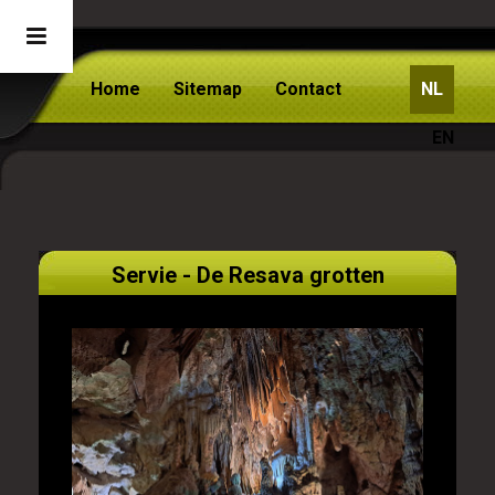
Home
Sitemap
Contact
NL
EN
Servie - De Resava grotten