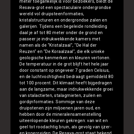
meter toegankelijk is voor bezoekers, biedt de
Resava-grot een spectaculaire ondergrondse
wereld vol druipsteenformaties,
kristalstructuren en ondergrondse zalen en
galerijen. Tijdens een begeleide rondleiding
daal je af tot 80 meter onder de grond en
passeer je indrukwekkende kamers met
namen als de "Kristalzaal", "De Hal der
Reuzen" en "De Koraalzaal", die elk unieke
geologische kenmerken en kleuren vertonen.
De temperatuur in de grot blijft het hele jaar
door constant op ongeveer 7 graden Celsius,
en de luchtvochtigheid bedraagt gemiddeld 80
tot 100 procent. Dit klimaat heeft bijgedragen
aan de langzame, maar indrukwekkende groei
van stalactieten, stalagmieten, zuilen en
gordijnformaties. Sommige van deze
druipstenen zijn miljoenen jaren oud, en
hebben door de mineralensamenstelling
uiteenlopende kleuren gekregen: van wit en
geel tot roodachtig bruin, als gevolg van ijzer-
en koperoxiden. De Resava-grot staat bekend