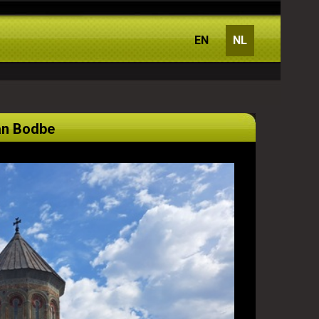
EN
NL
van Bodbe