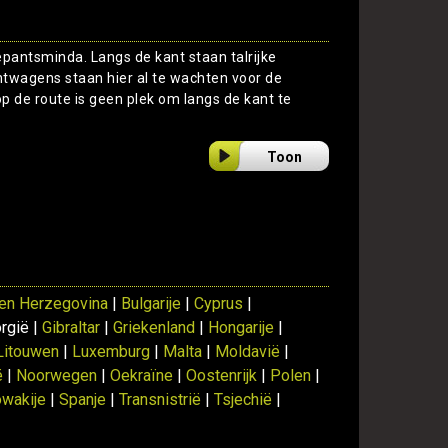
pantsminda. Langs de kant staan talrijke
htwagens staan hier al te wachten voor de
 de route is geen plek om langs de kant te
Toon
en Herzegovina
|
Bulgarije
|
Cyprus
|
rgië |
Gibraltar
|
Griekenland
|
Hongarije
|
Litouwen
|
Luxemburg
|
Malta
|
Moldavië
|
ë
|
Noorwegen
|
Oekraïne
|
Oostenrijk
|
Polen
|
owakije
|
Spanje
|
Transnistrië
|
Tsjechië
|