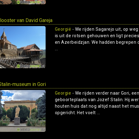
klooster van David Gareja
Georgië
- We rijden Sagarejo uit, op weg
is uit de rotsen gehouwen en ligt precie
en Azerbeidzjan. We hadden begrepen da
...
Stalin-museum in Gori
Georgie
- We rijden verder naar Gori, ee
geboorteplaats van Jozef Stalin. Hij we
houten huis dat nog altijd naast het mu
opgericht. Het voelt ...