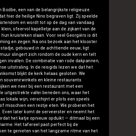
n Bodbe, een van de belangrijkste religieuze
t hier de heilige Nino begraven ligt. Zij speelde
christendom en wordt tot op de dag van vandaag
klein, sfeervol kapelletje aan de zijkant van de
 hun kruisteken slaan. Voor veel Georgiërs is dit
ming en zegen. Na ons bezoek aan het klooster
stadje, gebouwd in de achttiende eeuw, ligt
smuur slingert zich rondom de oude kern en telt
egen invallen. De combinatie van rode dakpannen,
e uitstraling. In de reisgids lezen we dat het
nkomst blijkt de kerk helaas gesloten. We
 souvenirwinkels en kleine restaurants
rijken we neer bij een restaurant met een
de uitgestrekte vallei beneden ons, waar het
s lokale wijn, verschijnt er plots een speels
 of misschien een restje eten. We proberen het
. Even later komt de serveerster en neemt het
oordat het katje opnieuw opduikt — ditmaal bij een
harme. Het tafereel past perfect bij de
jken te genieten van het langzame ritme van het