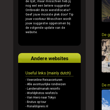
de lijst, maar misschien heb jij
nog wel een betere suggestie!
Ontbreekt deze wereldlocatie?
Geef jouw mooiste plek door!
Tip
jouw voorkeur
Misschien wordt
jouw suggestie opgenomen bij
de volgende update van de
website.
De g
Andere websites
Useful links (mainly dutch)
- Veeronline Reisavonturen
- Alle avontuurlijke rondreizen
De m
- Landenalmanak reisinfo
- Worldphotos reisfoto's
- Van Hiero naar Tokyo
- Brutus op tour
- Ronaldopreis.nl