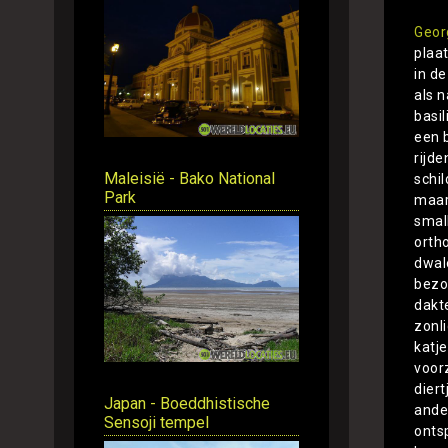
Geor
plaat
in d
als n
basil
een 
rijd
Maleisië - Bako National
schi
Park
maar
small
orth
dwal
bezo
dakt
zonli
katj
voor
diert
Japan - Boeddhistische
ande
Sensoji tempel
onts