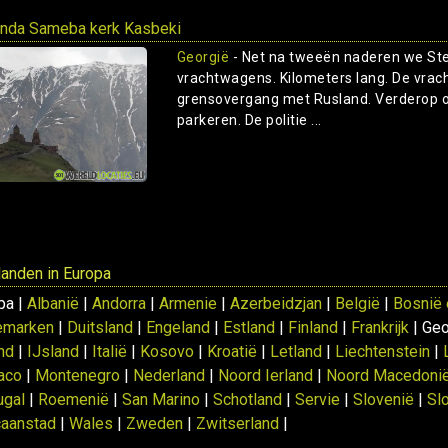
nda Sameba kerk Kasbeki
Georgië
- Net na tweeën naderen we Ste
vrachtwagens. Kilometers lang. De vrac
grensovergang met Rusland. Verderop op
parkeren. De politie ...
 landen in Europa
pa |
Albanië
|
Andorra
|
Armenie
|
Azerbeidzjan
|
België
|
Bosnië 
emarken
|
Duitsland
|
Engeland
|
Estland
|
Finland
|
Frankrijk
| Geo
and
|
IJsland
|
Italië
|
Kosovo
|
Kroatië
|
Letland
|
Liechtenstein
|
aco
|
Montenegro
|
Nederland
|
Noord Ierland
|
Noord Macedoni
ugal
|
Roemenië
|
San Marino
|
Schotland
|
Servie
|
Slovenië
|
Sl
caanstad
|
Wales
|
Zweden
|
Zwitserland
|