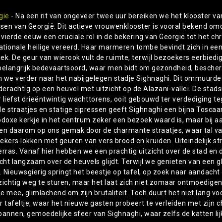
gie
- Na een rit van ongeveer twee uur bereiken we het klooster va
sen van Georgië. Dit actieve vrouwenklooster is vooral bekend omda
e vierde eeuw een cruciale rol in de bekering van Georgië tot het 
ationale heilige vereerd. Haar marmeren tombe bevindt zich in een 
iek. De geur van wierook vult de ruimte, terwijl bezoekers eerbiedig
belangrijk bedevaartsoord, waar men bidt om gezondheid, bescher
en we verder naar het nabijgelegen stadje Sighnaghi. Dit ommuurde 
lderachtig op een heuvel met uitzicht op de Alazani-vallei. De stad
 liefst drieëntwintig wachttorens, ooit gebouwd ter verdediging t
e straatjes en statige cipressen geeft Sighnaghi een bijna Toscaans
odoxe kerkje in het centrum zeker een bezoek waard is, maar bij aa
en daarom op ons gemak door de charmante straatjes, waar tal van
ekers lokken met geuren van vers brood en kruiden. Uiteindelijk st
erras. Vanaf hier hebben we een prachtig uitzicht over de stad en 
cht langzaam over de heuvels glijdt. Terwijl we genieten van een gla
e. Nieuwsgierig springt het beestje op tafel, op zoek naar aandacht
zichtig weg te sturen, maar het laat zich niet zomaar ontmoedigen
je mee, glimlachend om zijn brutaliteit. Toch duurt het niet lang v
r tafeltje, waar het nieuwe gasten probeert te verleiden met zijn c
pannen, gemoedelijke sfeer van Sighnaghi, waar zelfs de katten li