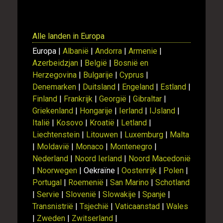
Alle landen in Europa
Europa |
Albanië
|
Andorra
|
Armenie
|
Azerbeidzjan
|
België
|
Bosnië en
Herzegovina
|
Bulgarije
|
Cyprus
|
Denemarken
|
Duitsland
|
Engeland
|
Estland
|
Finland
|
Frankrijk
|
Georgië
|
Gibraltar
|
Griekenland
|
Hongarije
|
Ierland
|
IJsland
|
Italië
|
Kosovo
|
Kroatië
|
Letland
|
Liechtenstein
|
Litouwen
|
Luxemburg
|
Malta
|
Moldavië
|
Monaco
|
Montenegro
|
Nederland
|
Noord Ierland
|
Noord Macedonië
|
Noorwegen
| Oekraïne |
Oostenrijk
|
Polen
|
Portugal
|
Roemenië
|
San Marino
|
Schotland
|
Servie
|
Slovenië
|
Slowakije
|
Spanje
|
Transnistrië
|
Tsjechië
|
Vaticaanstad
|
Wales
|
Zweden
|
Zwitserland
|