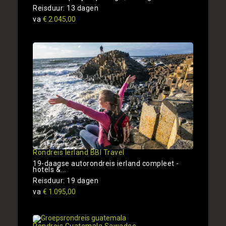
Reisduur: 13 dagen
va
€ 2.045,00
Rondreis Ierland BBI Travel
19-daagse autorondreis ierland compleet -
hotels &...
Reisduur: 19 dagen
va
€ 1.095,00