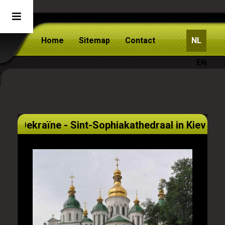
Home
Sitemap
Contact
NL
EN
Oekraïne - Sint-Sophiakathedraal in Kiev