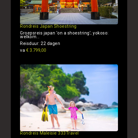
Rondreis Japan Shoestring
Groepsreis japan 'on a shoestring'; yokoso:
welkom...
Reisduur: 22 dagen
va
€ 3.799,00
Rondreis Maleisie 333Travel