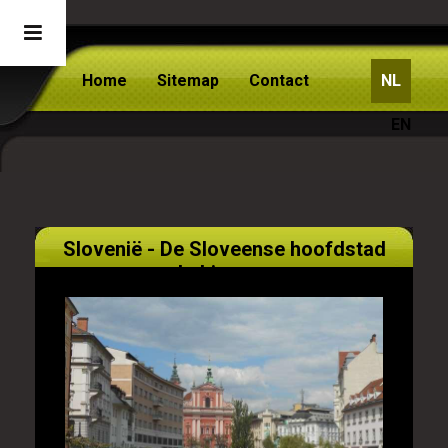
Home
Sitemap
Contact
NL
EN
Slovenië - De Sloveense hoofdstad
Lubjanana