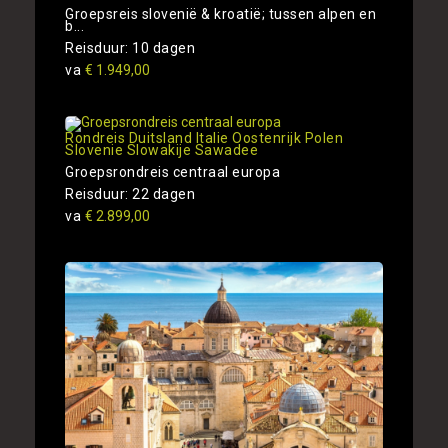
Groepsreis slovenië & kroatië; tussen alpen en
b...
Reisduur: 10 dagen
va
€ 1.949,00
Rondreis Duitsland Italie Oostenrijk Polen
Slovenie Slowakije Sawadee
Groepsrondreis centraal europa
Reisduur: 22 dagen
va
€ 2.899,00