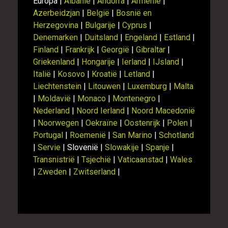
Europa |
Albanië
|
Andorra
|
Armenie
|
Azerbeidzjan
|
België
|
Bosnië en
Herzegovina
|
Bulgarije
|
Cyprus
|
Denemarken
|
Duitsland
|
Engeland
|
Estland
|
Finland
|
Frankrijk
|
Georgië
|
Gibraltar
|
Griekenland
|
Hongarije
|
Ierland
|
IJsland
|
Italië
|
Kosovo
|
Kroatië
|
Letland
|
Liechtenstein
|
Litouwen
|
Luxemburg
|
Malta
|
Moldavië
|
Monaco
|
Montenegro
|
Nederland
|
Noord Ierland
|
Noord Macedonië
|
Noorwegen
|
Oekraïne
|
Oostenrijk
|
Polen
|
Portugal
|
Roemenië
|
San Marino
|
Schotland
|
Servie
| Slovenië |
Slowakije
|
Spanje
|
Transnistrië
|
Tsjechië
|
Vaticaanstad
|
Wales
|
Zweden
|
Zwitserland
|