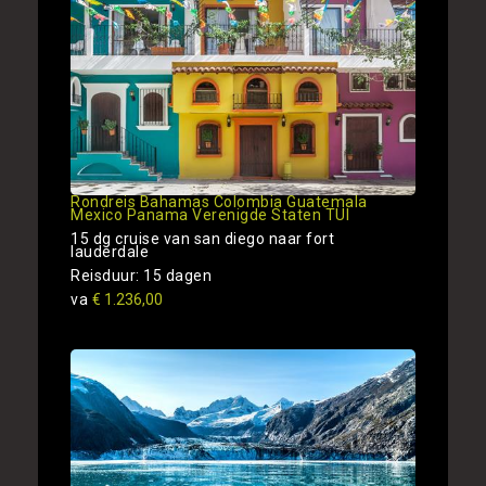
Rondreis Bahamas Colombia Guatemala
Mexico Panama Verenigde Staten TUI
15 dg cruise van san diego naar fort
lauderdale
Reisduur: 15 dagen
va
€ 1.236,00