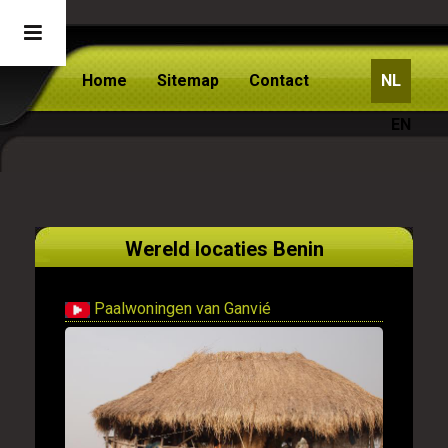
Home
Sitemap
Contact
NL
EN
Wereld locaties Benin
Paalwoningen van Ganvié