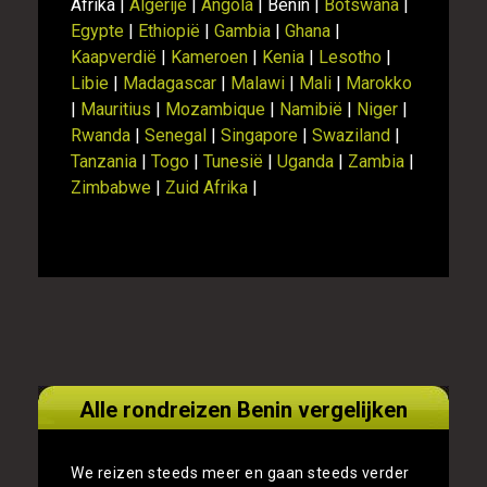
Afrika |
Algerije
|
Angola
| Benin |
Botswana
|
Egypte
|
Ethiopië
|
Gambia
|
Ghana
|
Kaapverdië
|
Kameroen
|
Kenia
|
Lesotho
|
Libie
|
Madagascar
|
Malawi
|
Mali
|
Marokko
|
Mauritius
|
Mozambique
|
Namibië
|
Niger
|
Rwanda
|
Senegal
|
Singapore
|
Swaziland
|
Tanzania
|
Togo
|
Tunesië
|
Uganda
|
Zambia
|
Zimbabwe
|
Zuid Afrika
|
Alle rondreizen Benin vergelijken
We reizen steeds meer en gaan steeds verder