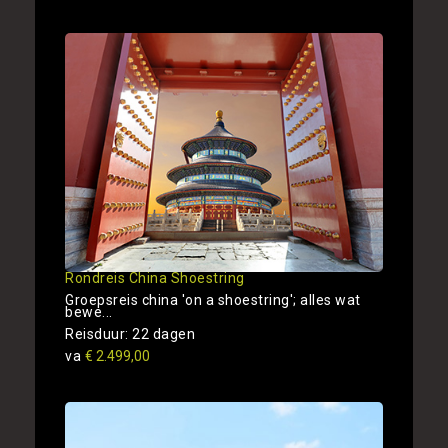
Rondreis China Shoestring
Groepsreis china 'on a shoestring'; alles wat
bewe...
Reisduur: 22 dagen
va
€ 2.499,00