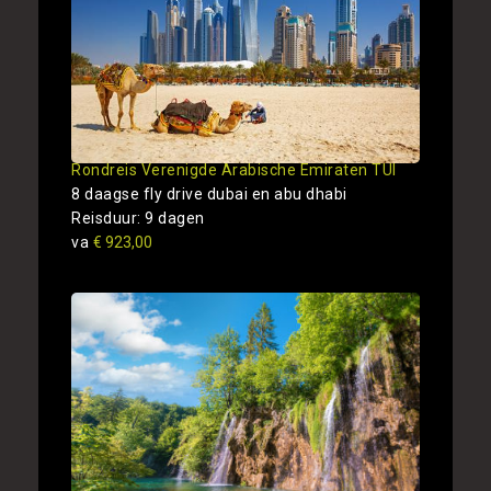
Rondreis Verenigde Arabische Emiraten TUI
8 daagse fly drive dubai en abu dhabi
Reisduur: 9 dagen
va
€ 923,00