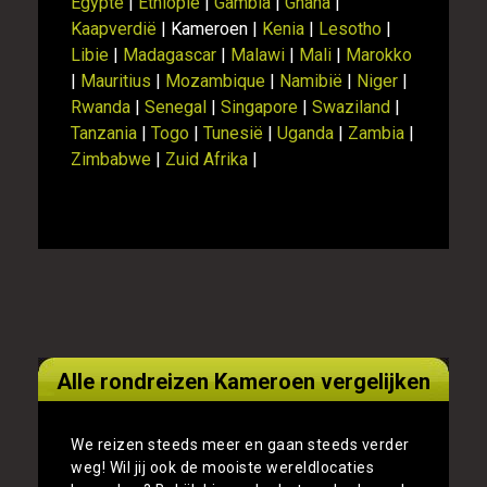
Egypte
|
Ethiopië
|
Gambia
|
Ghana
|
Kaapverdië
| Kameroen |
Kenia
|
Lesotho
|
Libie
|
Madagascar
|
Malawi
|
Mali
|
Marokko
|
Mauritius
|
Mozambique
|
Namibië
|
Niger
|
Rwanda
|
Senegal
|
Singapore
|
Swaziland
|
Tanzania
|
Togo
|
Tunesië
|
Uganda
|
Zambia
|
Zimbabwe
|
Zuid Afrika
|
Alle rondreizen Kameroen vergelijken
We reizen steeds meer en gaan steeds verder
weg! Wil jij ook de mooiste wereldlocaties