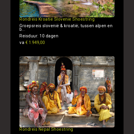
Rondreis Kroatie Slovenie Shoestring
Groepsreis slovenië & kroatië; tussen alpen en
b...
Reisduur: 10 dagen
va
€ 1.949,00
Rondreis Nepal Shoestring