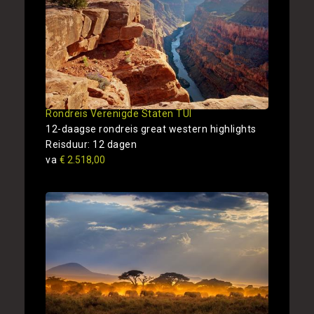
Rondreis Verenigde Staten TUI
12-daagse rondreis great western highlights
Reisduur: 12 dagen
va
€ 2.518,00