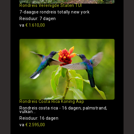
Rondreis Verenigde Staten TUI
7-daagse rondreis totally new york
Reisduur: 7 dagen
va
€ 1.610,00
Rondreis Costa Rica Koning Aap
Rondreis costa rica - 16 dagen; palmstrand,
vulkan...
Reisduur: 16 dagen
va
€ 2.595,00