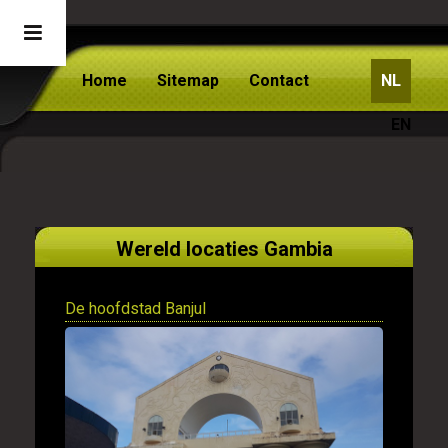
Home
Sitemap
Contact
NL
EN
Wereld locaties Gambia
De hoofdstad Banjul