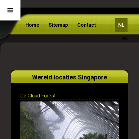
Home
Sitemap
Contact
NL
EN
Wereld locaties Singapore
De Cloud Forest