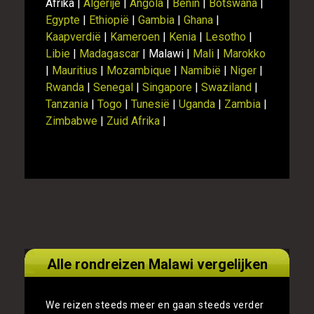
Afrika |
Algerije
|
Angola
|
Benin
|
Botswana
|
Egypte
|
Ethiopië
|
Gambia
|
Ghana
|
Kaapverdië
|
Kameroen
|
Kenia
|
Lesotho
|
Libie
|
Madagascar
| Malawi |
Mali
|
Marokko
|
Mauritius
|
Mozambique
|
Namibië
|
Niger
|
Rwanda
|
Senegal
|
Singapore
|
Swaziland
|
Tanzania
|
Togo
|
Tunesië
|
Uganda
|
Zambia
|
Zimbabwe
|
Zuid Afrika
|
Alle rondreizen Malawi vergelijken
We reizen steeds meer en gaan steeds verder