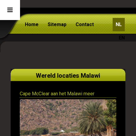
Home
Sitemap
Contact
NL
EN
Wereld locaties Malawi
Cape McClear aan het Malawi meer