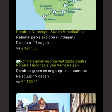
Rondreis Verenigde Staten AmerikaPlus
National parks explorer (17 dagen)
Reisduur: 17 dagen
va
€ 3.911,00
Rondreis Indonesie Van Verre Reizen
Rondreis groen en ongerept zuid-sumatra
Reisduur: 19 dagen
va
€ 1.500,00