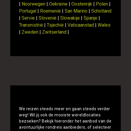
|
Noorwegen
|
Oekraïne
|
Oostenrijk
|
Polen
|
Portugal
|
Roemenië
|
San Marino
|
Schotland
|
Servie
|
Slovenië
|
Slowakije
|
Spanje
|
Transnistrië
|
Tsjechië
|
Vaticaanstad
|
Wales
|
Zweden
|
Zwitserland
|
Alle rondreizen Italië vergelijken
We reizen steeds meer en gaan steeds verder
weg! Wil jij ook de mooiste wereldlocaties
bezoeken? Bekijk hieronder het aanbod van de
avontuurlijke rondreis aanbieders, of selecteer