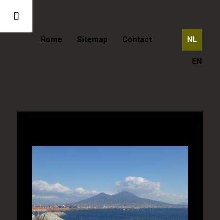
Home
Sitemap
Contact
NL
EN
Italië - De Vesuvius vulkaan