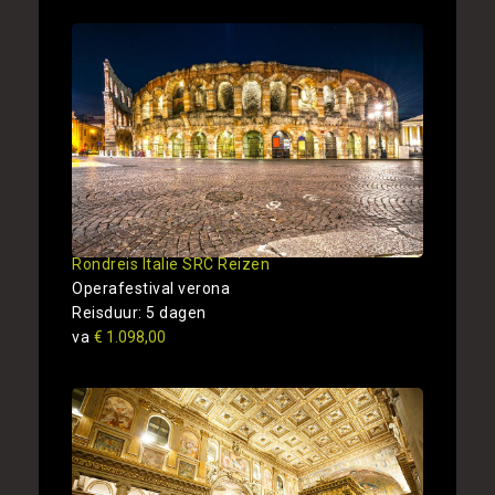
Rondreis Italie SRC Reizen
Operafestival verona
Reisduur: 5 dagen
va
€ 1.098,00