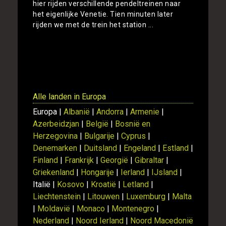
hier rijden verschillende pendeltreinen naar
het eigenlijke Venetie. Tien minuten later
rijden we met de trein het station ...
Toon
Alle landen in Europa
Europa |
Albanië
|
Andorra
|
Armenie
|
Azerbeidzjan
|
België
|
Bosnië en
Herzegovina
|
Bulgarije
|
Cyprus
|
Denemarken
|
Duitsland
|
Engeland
|
Estland
|
Finland
|
Frankrijk
|
Georgië
|
Gibraltar
|
Griekenland
|
Hongarije
|
Ierland
|
IJsland
|
Italië |
Kosovo
|
Kroatië
|
Letland
|
Liechtenstein
|
Litouwen
|
Luxemburg
|
Malta
|
Moldavië
|
Monaco
|
Montenegro
|
Nederland
|
Noord Ierland
|
Noord Macedonië