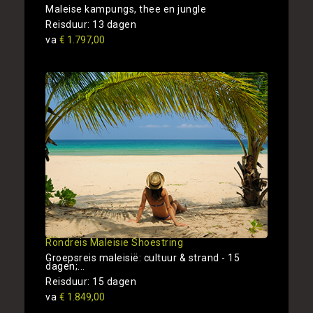
Maleise kampungs, thee en jungle
Reisduur: 13 dagen
va
€ 1.797,00
Rondreis Maleisie Shoestring
Groepsreis maleisië: cultuur & strand - 15
dagen;...
Reisduur: 15 dagen
va
€ 1.849,00