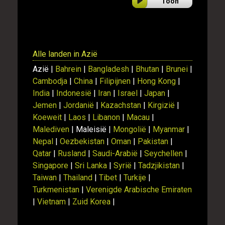
Toon
Alle landen in Azië
Azië |
Bahrein
|
Bangladesh
|
Bhutan
|
Brunei
|
Cambodja
|
China
|
Filipijnen
|
Hong Kong
|
India
|
Indonesië
|
Iran
|
Israel
|
Japan
|
Jemen
|
Jordanië
|
Kazachstan
|
Kirgizië
|
Koeweit
|
Laos
|
Libanon
|
Macau
|
Malediven
| Maleisië |
Mongolië
|
Myanmar
|
Nepal
|
Oezbekistan
|
Oman
|
Pakistan
|
Qatar
|
Rusland
|
Saudi-Arabië
|
Seychellen
|
Singapore
|
Sri Lanka
|
Syrië
|
Tadzjikistan
|
Taiwan
|
Thailand
|
Tibet
|
Turkije
|
Turkmenistan
|
Verenigde Arabische Emiraten
|
Vietnam
|
Zuid Korea
|