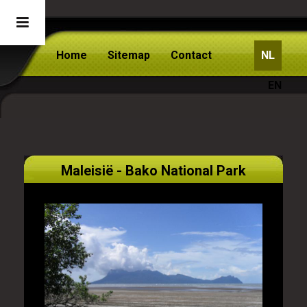
Home
Sitemap
Contact
NL
EN
Maleisië - Bako National Park