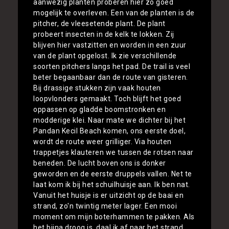
aanwezig planten proberen hier zo goed
mogelijk te overleven. Een van de planten is de
pitcher, de vleesetende plant. De plant
probeert insecten in de kelk te lokken. Zij
blijven hier vastzitten en worden in een zuur
van de plant opgelost. Ik zie verschillende
soorten pitchers langs het pad. De trail is veel
beter begaanbaar dan de route van gisteren.
Bij drassige stukken zijn vaak houten
loopvlonders gemaakt. Toch blijft het goed
oppassen op gladde boomstronken en
modderige klei. Naar mate we dichter bij het
Pandan Kecil Beach komen, ons eerste doel,
wordt de route weer grilliger. Via houten
trappetjes klauteren we tussen de rotsen naar
beneden. De lucht boven ons is donker
geworden en de eerste druppels vallen. Net te
laat kom ik bij het schuilhuisje aan. Ik ben nat.
Vanuit het huisje is er uitzicht op de baai en
strand, zo'n twintig meter lager. Een mooi
moment om mijn boterhammen te pakken. Als
het bijna droog is, daal ik af naar het strand.