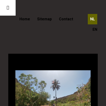
Home
Sitemap
Contact
NL
EN
Kaapverdië - De Ribeira Grande
kloofwandeling