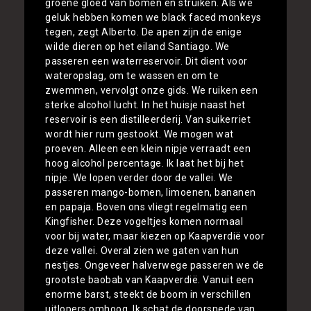
groene gloed van bomen en struiken. Als we
geluk hebben komen we black faced monkeys
tegen, zegt Alberto. De apen zijn de enige
wilde dieren op het eiland Santiago. We
passeren een waterreservoir. Dit dient voor
wateropslag, om te wassen en om te
zwemmen, vervolgt onze gids. We ruiken een
sterke alcohol lucht. In het huisje naast het
reservoir is een distilleerderij. Van suikerriet
wordt hier rum gestookt. We mogen wat
proeven. Alleen een klein nipje verraadt een
hoog alcohol percentage. Ik laat het bij het
nipje. We lopen verder door de vallei. We
passeren mango-bomen, limoenen, bananen
en papaja. Boven ons vliegt regelmatig een
Kingfisher. Deze vogeltjes komen normaal
voor bij water, maar kiezen op Kaapverdië voor
deze vallei. Overal zien we gaten van hun
nestjes. Ongeveer halverwege passeren we de
grootste baobab van Kaapverdië. Vanuit een
enorme barst, steekt de boom in verschillen
uitlopers omhoog. Ik schat de doorsnede van