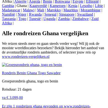
Afrika |
Algerije
|
Angola
|
Benin
|
Botswana
|
Egypte
|
Ethiopië
|
Gambia
| Ghana |
Kaapverdië
|
Kameroen
|
Kenia
|
Lesotho
|
Libie
|
Madagascar
|
Malawi
|
Mali
|
Marokko
|
Mauritius
|
Mozambique
|
Namibië
|
Niger
|
Rwanda
|
Senegal
|
Singapore
|
Swaziland
|
Tanzania
|
Togo
|
Tunesië
|
Uganda
|
Zambia
|
Zimbabwe
|
Zuid
Afrika
|
Alle rondreizen Ghana vergelijken
We reizen steeds meer en gaan steeds verder weg! Wil jij ook de
mooiste wereldlocaties bezoeken? Bekijk hieronder het aanbod van
de avontuurlijke rondreis aanbieders, of selecteer jouw reis op
www.rondreizen-vergelijken.nl
Rondreis Benin Ghana Togo Sawadee
Groepsrondreis ghana, togo en benin
Reisduur: 21 dagen
va
€ 3.099,00
Er zijn 1 rondreizen ghana gevonden op www.rondreizen-