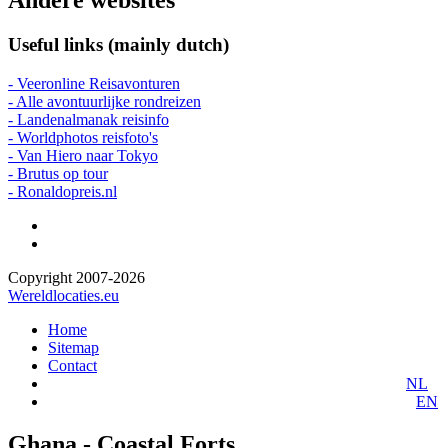
Andere websites
Useful links (mainly dutch)
- Veeronline Reisavonturen
- Alle avontuurlijke rondreizen
- Landenalmanak reisinfo
- Worldphotos reisfoto's
- Van Hiero naar Tokyo
- Brutus op tour
- Ronaldopreis.nl
Copyright 2007-2026
Wereldlocaties.eu
Home
Sitemap
Contact
NL
EN
Ghana - Coastal Forts