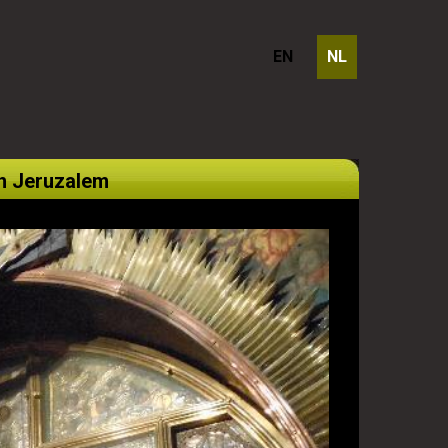
EN
NL
 in Jeruzalem