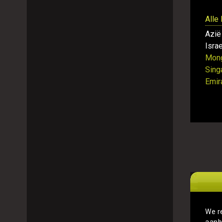
Alle
Azië
Israe
Mong
Sing
Emir
We r
aanb