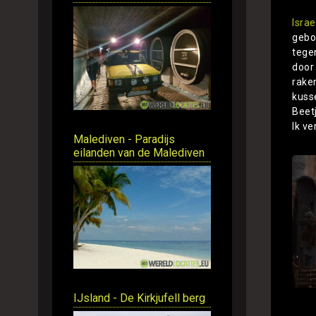
Israe
gebo
tegen
door
rake
kuss
Beetj
Ik ve
Malediven - Paradijs
eilanden van de Malediven
IJsland - De Kirkjufell berg