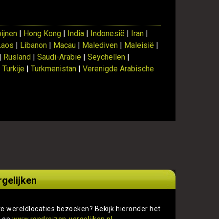
pijnen
|
Hong Kong
|
India
|
Indonesië
|
Iran
|
Laos
|
Libanon
|
Macau
|
Malediven
|
Maleisië
|
|
Rusland
|
Saudi-Arabië
|
Seychellen
|
|
Turkije
|
Turkmenistan
|
Verenigde Arabische
rgelijken
te wereldlocaties bezoeken? Bekijk hieronder het
s op
www.rondreizen-vergelijken.nl