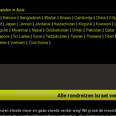
 landen in Azië
 |
Bahrein
|
Bangladesh
|
Bhutan
|
Brunei
|
Cambodja
|
China
|
Fili
l |
Japan
|
Jemen
|
Jordanië
|
Kazachstan
|
Kirgizië
|
Koeweit
|
olië
|
Myanmar
|
Nepal
|
Oezbekistan
|
Oman
|
Pakistan
|
Qatar
apore
|
Sri Lanka
|
Syrië
|
Tadzjikistan
|
Taiwan
|
Thailand
|
Tibet
aten
|
Vietnam
|
Zuid Korea
|
Alle rondreizen Israel ve
eizen steeds meer en gaan steeds verder weg! Wil jij ook de moois
od van de avontuurlijke rondreis aanbieders, of selecteer jouw rei