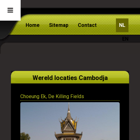
Home
Sitemap
Contact
NL
EN
Wereld locaties Cambodja
Choeung Ek, De Killing Fields