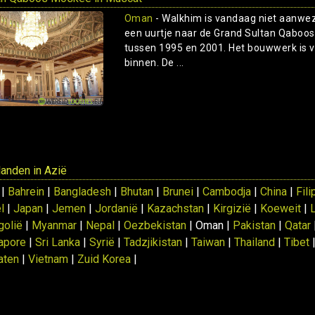
Oman
- Walkhim is vandaag niet aanwezi
een uurtje naar de Grand Sultan Qabo
tussen 1995 en 2001. Het bouwwerk is v
binnen. De ...
 landen in Azië
 |
Bahrein
|
Bangladesh
|
Bhutan
|
Brunei
|
Cambodja
|
China
|
Fili
l
|
Japan
|
Jemen
|
Jordanië
|
Kazachstan
|
Kirgizië
|
Koeweit
|
olië
|
Myanmar
|
Nepal
|
Oezbekistan
| Oman |
Pakistan
|
Qatar
apore
|
Sri Lanka
|
Syrië
|
Tadzjikistan
|
Taiwan
|
Thailand
|
Tibet
aten
|
Vietnam
|
Zuid Korea
|