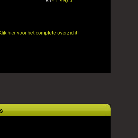
va
€ 1.709,00
Klik
hier
voor het complete overzicht!
s