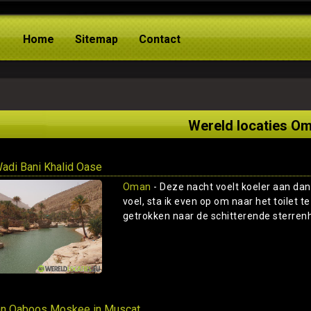
Home
Sitemap
Contact
Wereld locaties O
adi Bani Khalid Oase
Oman
- Deze nacht voelt koeler aan dan
voel, sta ik even op om naar het toilet te
getrokken naar de schitterende sterrenhe
an Qaboos Moskee in Muscat