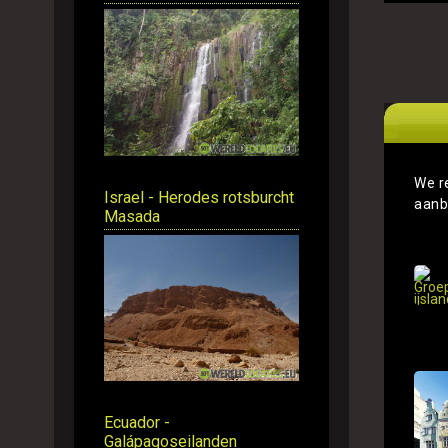
We r
Israel - Herodes rotsburcht
aanb
Masada
Ecuador -
Galápagoseilanden