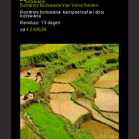
Rondreis Botswana Van Verre Reizen
Rondreis botswana: kampeersafari door
botswana
Reisduur: 13 dagen
va
€ 2.600,00