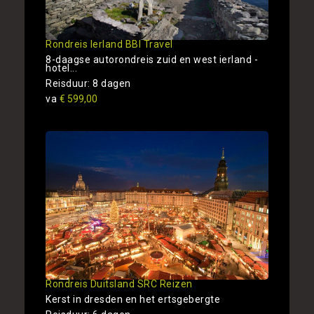
Rondreis Ierland BBI Travel
8-daagse autorondreis zuid en west ierland -
hotel...
Reisduur: 8 dagen
va
€ 599,00
Rondreis Duitsland SRC Reizen
Kerst in dresden en het ertsgebergte