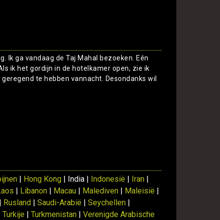
ag. Ik ga vandaag de Taj Mahal bezoeken. Eén
 ik het gordijn in de hotelkamer open, zie ik
lfs geregend te hebben vannacht. Desondanks wil
Toon
pijnen
|
Hong Kong
| India |
Indonesië
|
Iran
|
Laos
|
Libanon
|
Macau
|
Malediven
|
Maleisië
|
|
Rusland
|
Saudi-Arabië
|
Seychellen
|
|
Turkije
|
Turkmenistan
|
Verenigde Arabische