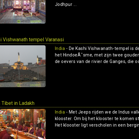
Jodhpur ...
i Vishwanath tempel Varanasi
India
- De Kashi Vishwanath-tempel is de
het HindoeÃ¯sme, met zijn twee gouden 
de oevers van de rivier de Ganges, die o
n Tibet in Ladakh
India
- Met Jeeps rijden we de Indus valle
klooster. Om bij het klooster te komen s
Het klooster ligt verscholen in een berg