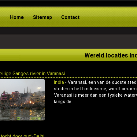
Home
Sitemap
Contact
Wereld locaties In
eilige Ganges rivier in Varanasi
India
- Varanasi, een van de oudste sted
steden in het hindoeisme, wordt omarmd 
Varanasi is meer dan een fysieke waterw
langs de ...
stocht door oud-Delhi