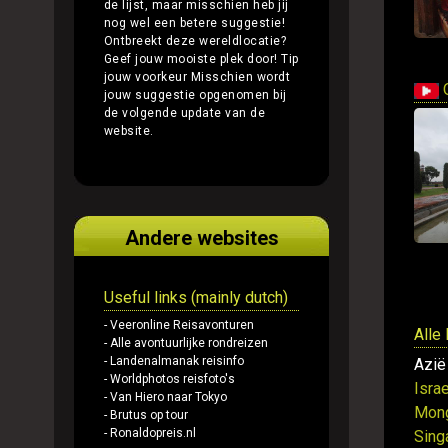
de lijst, maar misschien heb jij
nog wel een betere suggestie!
Ontbreekt deze wereldlocatie?
Geef jouw mooiste plek door!
Tip
jouw voorkeur
Misschien wordt
O
jouw suggestie opgenomen bij
de volgende update van de
website.
Andere websites
Useful links (mainly dutch)
- Veeronline Reisavonturen
Alle
- Alle avontuurlijke rondreizen
- Landenalmanak reisinfo
Azië
- Worldphotos reisfoto's
Israe
- Van Hiero naar Tokyo
Mong
- Brutus op tour
- Ronaldopreis.nl
Sing