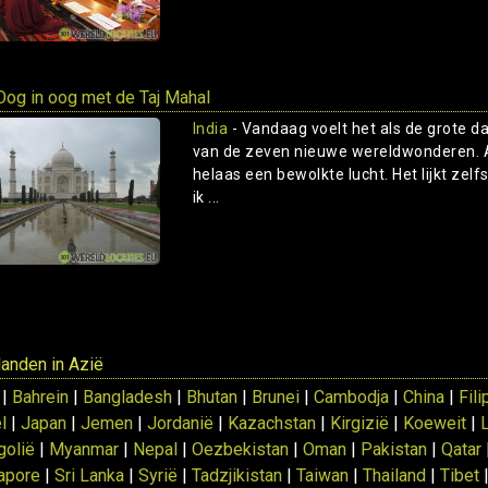
og in oog met de Taj Mahal
India
- Vandaag voelt het als de grote d
van de zeven nieuwe wereldwonderen. Als
helaas een bewolkte lucht. Het lijkt ze
ik ...
 landen in Azië
 |
Bahrein
|
Bangladesh
|
Bhutan
|
Brunei
|
Cambodja
|
China
|
Fili
l
|
Japan
|
Jemen
|
Jordanië
|
Kazachstan
|
Kirgizië
|
Koeweit
|
olië
|
Myanmar
|
Nepal
|
Oezbekistan
|
Oman
|
Pakistan
|
Qatar
apore
|
Sri Lanka
|
Syrië
|
Tadzjikistan
|
Taiwan
|
Thailand
|
Tibet