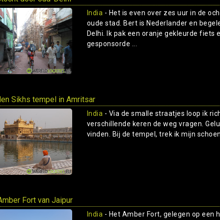
India
- Het is even over zes uur in de oc
oude stad. Bert is Nederlander en bege
Delhi. Ik pak een oranje gekleurde fiets 
gesponsorde ...
en Sikhs tempel in Amritsar
India
- Via de smalle straatjes loop ik 
verschillende keren de weg vragen. Gelu
vinden. Bij de tempel, trek ik mijn schoene
Amber Fort van Jaipur
India
- Het Amber Fort, gelegen op een h