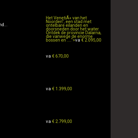
Het VenetiÃ« van het
Noorden", een stad met
d...
ontelbare eilanden en
doorsneden door het water.
Ontdek de provincie Dalarna,
die vanwege de enorme
bossen en .....">
va
€ 2.095,00
va
€ 670,00
va
€ 1.399,00
va
€ 2.799,00