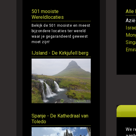
501 mooiste
Alle
Wereldlocaties
Azië
Bekijk de 501 mooiste en meest
Israe
bijzondere locaties ter wereld
Mong
waar je gegarandeerd geweest
Sing
moet zijn!
Emir
IJsland - De Kirkjufell berg
Spanje - De Kathedraal van
Toledo
We r
aanb