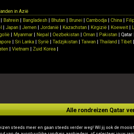
 landen in Azië
 |
Bahrein
|
Bangladesh
|
Bhutan
|
Brunei
|
Cambodja
|
China
|
Fili
l
|
Japan
|
Jemen
|
Jordanië
|
Kazachstan
|
Kirgizië
|
Koeweit
|
olië
|
Myanmar
|
Nepal
|
Oezbekistan
|
Oman
|
Pakistan
| Qatar
apore
|
Sri Lanka
|
Syrië
|
Tadzjikistan
|
Taiwan
|
Thailand
|
Tibet
aten
|
Vietnam
|
Zuid Korea
|
Alle rondreizen Qatar ve
eizen steeds meer en gaan steeds verder weg! Wil jij ook de moois
od van de avontuurlijke rondreis aanbieders, of selecteer jouw rei