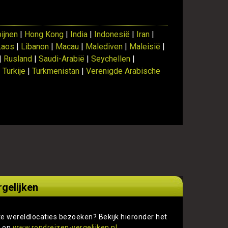
pijnen
|
Hong Kong
|
India
|
Indonesië
|
Iran
|
Laos
|
Libanon
|
Macau
|
Malediven
|
Maleisië
|
 |
Rusland
|
Saudi-Arabië
|
Seychellen
|
|
Turkije
|
Turkmenistan
|
Verenigde Arabische
rgelijken
te wereldlocaties bezoeken? Bekijk hieronder het
s op
www.rondreizen-vergelijken.nl