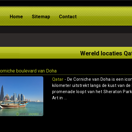
Home
Sitemap
Contact
Wereld locaties Qa
orniche boulevard van Doha
Qatar
- De Corniche van Doha is een ico
kilometer uitstrekt langs de kust van 
promenade loopt van het Sheraton Park 
Art in ...