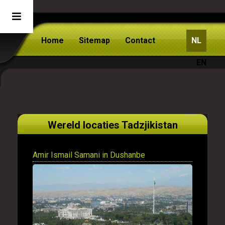
Home
Sitemap
Contact
NL
EN
Wereld locaties Tadzjikistan
Amir Ismail Samani in Dushanbe