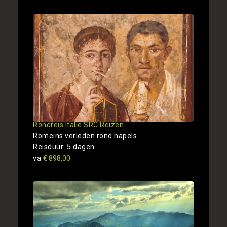
Rondreis Italie SRC Reizen
Romeins verleden rond napels
Reisduur: 5 dagen
va
€ 898,00