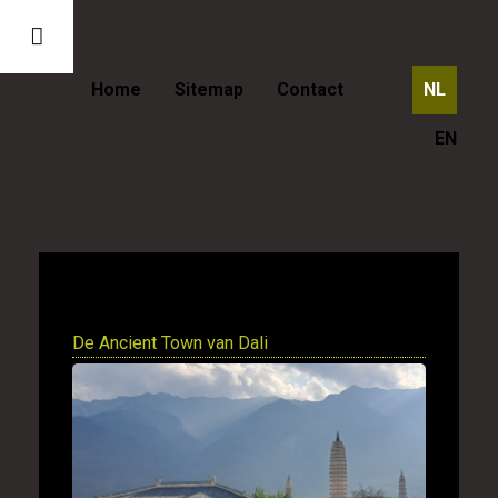
Home
Sitemap
Contact
NL
EN
Wereld locaties China
De Ancient Town van Dali