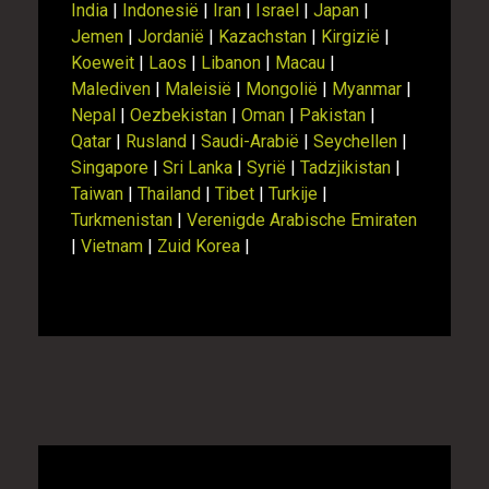
India
|
Indonesië
|
Iran
|
Israel
|
Japan
|
Jemen
|
Jordanië
|
Kazachstan
|
Kirgizië
|
Koeweit
|
Laos
|
Libanon
|
Macau
|
Malediven
|
Maleisië
|
Mongolië
|
Myanmar
|
Nepal
|
Oezbekistan
|
Oman
|
Pakistan
|
Qatar
|
Rusland
|
Saudi-Arabië
|
Seychellen
|
Singapore
|
Sri Lanka
|
Syrië
|
Tadzjikistan
|
Taiwan
|
Thailand
|
Tibet
|
Turkije
|
Turkmenistan
|
Verenigde Arabische Emiraten
|
Vietnam
|
Zuid Korea
|
Alle rondreizen China vergelijken