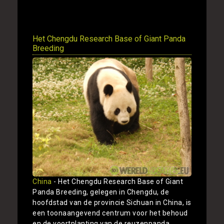
Toon
Het Chengdu Research Base of Giant Panda
Breeding
China
- Het Chengdu Research Base of Giant
Panda Breeding, gelegen in Chengdu, de
hoofdstad van de provincie Sichuan in China, is
een toonaangevend centrum voor het behoud
en de voortplanting van de reuzenpanda.