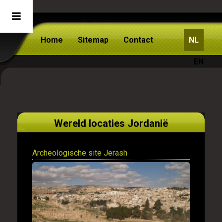
Home
Sitemap
Contact
NL
EN
Wereld locaties Jordanië
Archeologische site Jerash