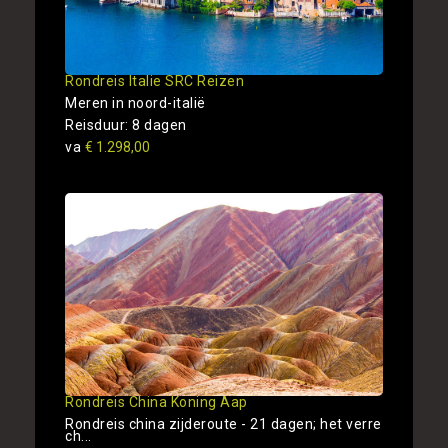
Rondreis Italie SRC Reizen
Meren in noord-italië
Reisduur: 8 dagen
va
€ 1.298,00
Rondreis China Koning Aap
Rondreis china zijderoute - 21 dagen; het verre
ch...