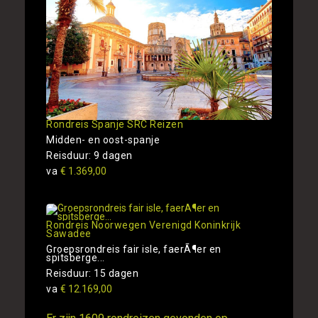
Rondreis Spanje SRC Reizen
Midden- en oost-spanje
Reisduur: 9 dagen
va
€ 1.369,00
Rondreis Noorwegen Verenigd Koninkrijk
Sawadee
Groepsrondreis fair isle, faerÃ¶er en
spitsberge...
Reisduur: 15 dagen
va
€ 12.169,00