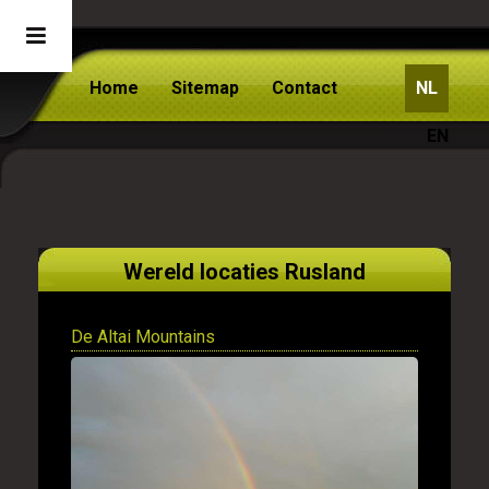
Home
Sitemap
Contact
NL
EN
Wereld locaties Rusland
De Altai Mountains