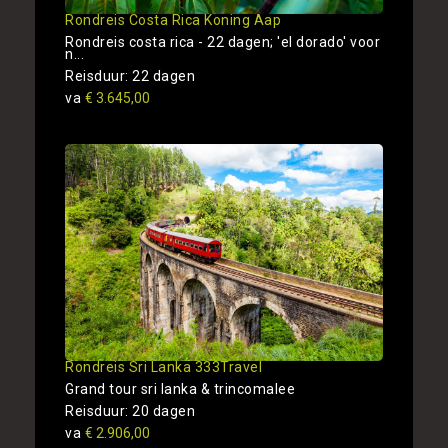
Rondreis Costa Rica Koning Aap
Rondreis costa rica - 22 dagen; 'el dorado' voor
n...
Reisduur: 22 dagen
va
€ 3.645,00
Rondreis Sri Lanka 333Travel
Grand tour sri lanka & trincomalee
Reisduur: 20 dagen
va
€ 2.906,00