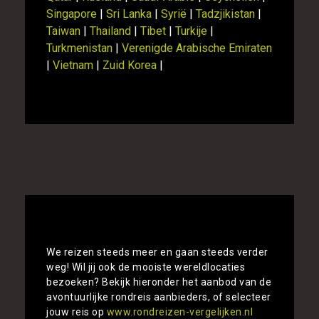
Singapore
|
Sri Lanka
|
Syrië
|
Tadzjikistan
|
Taiwan
|
Thailand
|
Tibet
|
Turkije
|
Turkmenistan
|
Verenigde Arabische Emiraten
|
Vietnam
|
Zuid Korea
|
Alle rondreizen Japan vergelijken
We reizen steeds meer en gaan steeds verder
weg! Wil jij ook de mooiste wereldlocaties
bezoeken? Bekijk hieronder het aanbod van de
avontuurlijke rondreis aanbieders, of selecteer
jouw reis op
www.rondreizen-vergelijken.nl