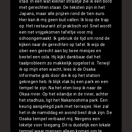
stad. In een wat kleiner straatje zie ik een bord
met gerechten staan. De teksten zijn in het
Japans, maar alle prijzen rond de tien euro.
Hier kan ik mij geen buil vallen. Ik loop de trap
op. Het restaurant zit praktisch vol. Snel wordt
een net vrijgekomen tafeltje voor mij
schoongemaakt. Ik gebruik de tijd om rond de
kijken naar de gerechten op tafel. Ik wijs de
ober een gerecht aan bij twee meisjes en
bestel een cola. Hij kijkt dankbaar dat het
taalprobleem zo makkelijk opgelost is. Terwijl
ik op mijn eten wacht, lees ik de Osaka
informatie gids door die ik op het station
gekregen heb. Ik blijk vlak bij een park en een
tempel te zijn. Na het eten loop ik naar de
Okaa rivier. Op het eilandje in de rivier, achter
het stadhuis, ligt het Nakanoshima park. Een
keurig aangelegd park met terrasjes. Hier zal
het in de namiddag en avond best druk zijn. De
Osaka tempel verbaast mij. Nergens een
loketje voor toegang. Dit is duidelijk een lokale
tempel waar mensen alleen komen om te