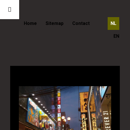
Home
Sitemap
Contact
NL
EN
Japan - Het centrum van Osaka