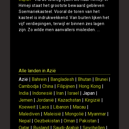
Himeji staat het grootste bewaard gebleven
Soemariekasteel. Vooral de toren van het
kasteel is indrukwekkend. Van buiten lijken het
vijf verdiepingen, terwijl er binnen zes lagen
zijn. Zo wilde men aanvallers misleiden. ...
Toon
Alle landen in Azië
Azië |
Bahrein
|
Bangladesh
|
Bhutan
|
Brunei
|
Cambodja
|
China
|
Filipijnen
|
Hong Kong
|
India
|
Indonesië
|
Iran
|
Israel
| Japan |
Jemen
|
Jordanië
|
Kazachstan
|
Kirgizië
|
Koeweit
|
Laos
|
Libanon
|
Macau
|
Malediven
|
Maleisië
|
Mongolië
|
Myanmar
|
Nepal
|
Oezbekistan
|
Oman
|
Pakistan
|
Qatar
|
Rusland
|
Saudi-Arabië
|
Seychellen
|