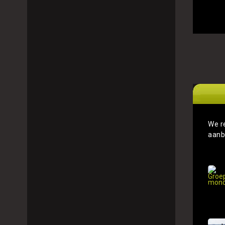
We r
aanb