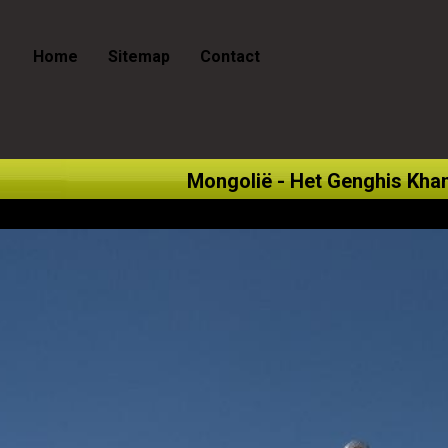
Home
Sitemap
Contact
Mongolië - Het Genghis Khan