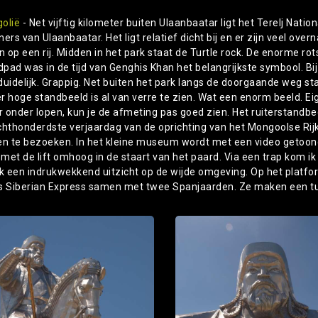
olië
- Net vijftig kilometer buiten Ulaanbaatar ligt het Terelj Nation
ers van Ulaanbaatar. Het ligt relatief dicht bij en er zijn veel ov
n op een rij. Midden in het park staat de Turtle rock. De enorme rot
ldpad was in de tijd van Genghis Khan het belangrijkste symbool. Bi
duidelijk. Grappig. Net buiten het park langs de doorgaande weg st
 hoge standbeeld is al van verre te zien. Wat een enorm beeld. Eig
er onder lopen, kun je de afmeting pas goed zien. Het ruiterstand
chthonderdste verjaardag van de oprichting van het Mongoolse Rijk
en te bezoeken. In het kleine museum wordt met een video getoon
k met de lift omhoog in de staart van het paard. Via een trap kom i
ik een indrukwekkend uitzicht op de wijde omgeving. Op het platfor
s Siberian Express samen met twee Spanjaarden. Ze maken een tu