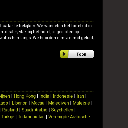
aatar te bekijken. We wandelen het hotel uit in
-dealer, vlak bij het hotel, is gesloten op
rutus hier langs. We hoorden een vreemd geluid,
Toon
pijnen
|
Hong Kong
|
India
|
Indonesië
|
Iran
|
Laos
|
Libanon
|
Macau
|
Malediven
|
Maleisië
|
|
Rusland
|
Saudi-Arabië
|
Seychellen
|
|
Turkije
|
Turkmenistan
|
Verenigde Arabische