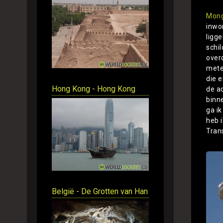
Mong
inwon
ligge
schi
over
meter
die 
Hong Kong - Hong Kong
de a
binn
ga i
heb 
Tran
België - De Grotten van Han