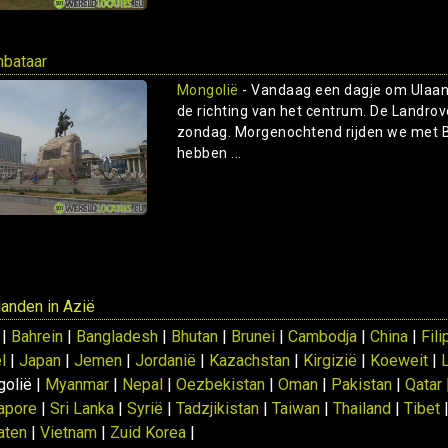
nbataar
Mongolië
- Vandaag een dagje om Ulaanb
de richting van het centrum. De Landrover
zondag. Morgenochtend rijden we met B
hebben ...
 landen in Azië
 |
Bahrein
|
Bangladesh
|
Bhutan
|
Brunei
|
Cambodja
|
China
|
Fili
l
|
Japan
|
Jemen
|
Jordanië
|
Kazachstan
|
Kirgizië
|
Koeweit
|
olië |
Myanmar
|
Nepal
|
Oezbekistan
|
Oman
|
Pakistan
|
Qatar
apore
|
Sri Lanka
|
Syrië
|
Tadzjikistan
|
Taiwan
|
Thailand
|
Tibet
aten
|
Vietnam
|
Zuid Korea
|