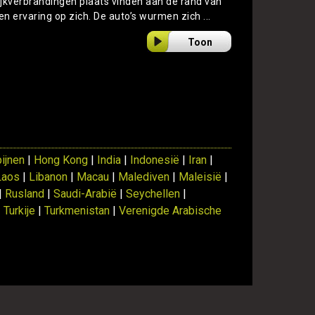
ijkverbrandingen plaats vinden aan de rand van
 een ervaring op zich. De auto’s wurmen zich ...
Toon
pijnen
|
Hong Kong
|
India
|
Indonesië
|
Iran
|
Laos
|
Libanon
|
Macau
|
Malediven
|
Maleisië
|
|
Rusland
|
Saudi-Arabië
|
Seychellen
|
|
Turkije
|
Turkmenistan
|
Verenigde Arabische