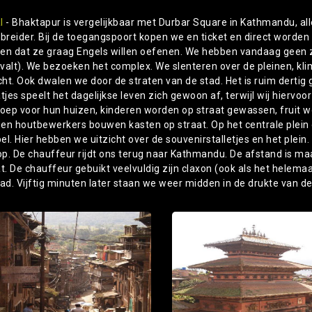
l
- Bhaktapur is vergelijkbaar met Durbar Square in Kathmandu, all
ebreider. Bij de toegangspoort kopen we en ticket en direct worde
en dat ze graag Engels willen oefenen. We hebben vandaag geen zi
valt). We bezoeken het complex. We slenteren over de pleinen, kl
cht. Ook dwalen we door de straten van de stad. Het is ruim dertig
tjes speelt het dagelijkse leven zich gewoon af, terwijl wij hiervoo
toep voor hun huizen, kinderen worden op straat gewassen, fruit 
s en houtbewerkers bouwen kasten op straat. Op het centrale plei
l. Hier hebben we uitzicht over de souvenirstalletjes en het plein
 op. De chauffeur rijdt ons terug naar Kathmandu. De afstand is maa
t. De chauffeur gebuikt veelvuldig zijn claxon (ook als het helemaal
tad. Vijftig minuten later staan we weer midden in de drukte van d