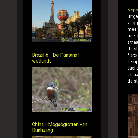
Nepa
uitg
zegg
mee 
uitzi
straa
de s
Brazilië - De Pantanal
fiet
wetlands
tempe
taxi
straa
de s
China - Mogaogrotten van
Dunhuang