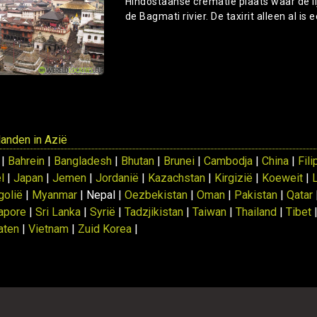
Hindostaanse crematie plaats waar de l
de Bagmati rivier. De taxirit alleen al is
 landen in Azië
 |
Bahrein
|
Bangladesh
|
Bhutan
|
Brunei
|
Cambodja
|
China
|
Fili
l
|
Japan
|
Jemen
|
Jordanië
|
Kazachstan
|
Kirgizië
|
Koeweit
|
olië
|
Myanmar
| Nepal |
Oezbekistan
|
Oman
|
Pakistan
|
Qatar
apore
|
Sri Lanka
|
Syrië
|
Tadzjikistan
|
Taiwan
|
Thailand
|
Tibet
aten
|
Vietnam
|
Zuid Korea
|