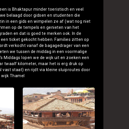
een is Bhaktapur minder toeristisch en veel
n we belaagd door gidsen en studenten die
n in een gids en wimpelen ze af (wat nog niet
immen op de tempels en genieten van het
 graden en dat is goed te merken ook. In de
r een ticket gekocht hebben. Families zitten op
wordt verkocht vanaf de bagagedrager van een
n eten we tussen de middag in een voormalige
. ’s Middags lopen we de wijk uit en zoeken een
r twaalf kilometer, maar het is erg druk op
 vast staat) en rijdt via kleine sluiproutes door
e wijk Thamel