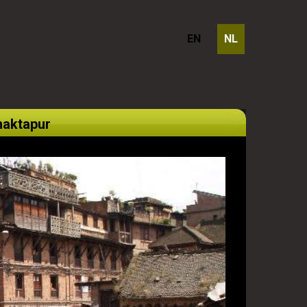
EN
NL
haktapur