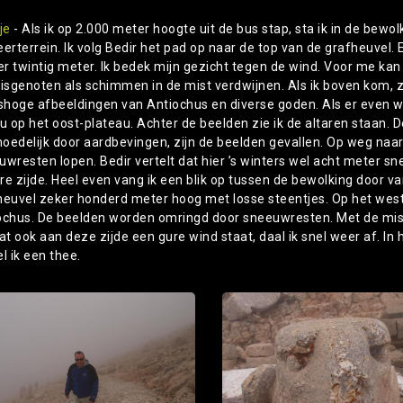
je
- Als ik op 2.000 meter hoogte uit de bus stap, sta ik in de bewo
eerterrein. Ik volg Bedir het pad op naar de top van de grafheuvel.
 twintig meter. Ik bedek mijn gezicht tegen de wind. Voor me kan ik
eisgenoten als schimmen in de mist verdwijnen. Als ik boven kom, 
hoge afbeeldingen van Antiochus en diverse goden. Als er even wat
nu op het oost-plateau. Achter de beelden zie ik de altaren staan. 
oedelijk door aardbevingen, zijn de beelden gevallen. Op weg naar
wresten lopen. Bedir vertelt dat hier ’s winters wel acht meter sn
re zijde. Heel even vang ik een blik op tussen de bewolking door v
heuvel zeker honderd meter hoog met losse steentjes. Op het wes
ochus. De beelden worden omringd door sneeuwresten. Met de mist 
 ook aan deze zijde een gure wind staat, daal ik snel weer af. In h
l ik een thee.