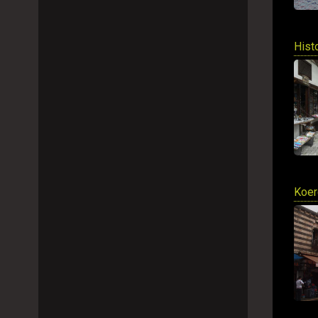
Hist
Koer