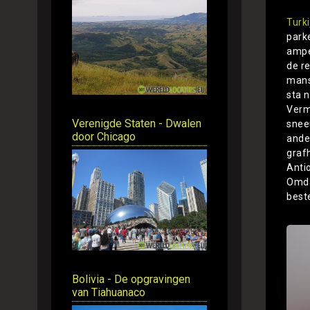
Turki
park
amper
de r
mans
sta 
Verm
Verenigde Staten - Dwalen
sneeu
door Chicago
ande
graf
Anti
Omdat
beste
Bolivia - De opgravingen
van Tiahuanaco