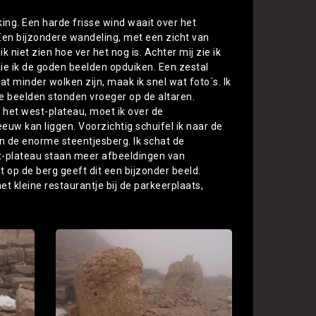
lking. Een harde frisse wind waait over het
 Een bijzondere wandeling, met een zicht van
 niet zien hoe ver het nog is. Achter mij zie ik
zie ik de goden beelden opduiken. Een zestal
 minder wolken zijn, maak ik snel wat foto´s. Ik
De beelden stonden vroeger op de altaren.
 het west-plateau, moet ik over de
eeuw kan liggen. Voorzichtig schuifel ik naar de
an de enorme steentjesberg. Ik schat de
t-plateau staan meer afbeeldingen van
op de berg geeft dit een bijzonder beeld.
et kleine restaurantje bij de parkeerplaats,