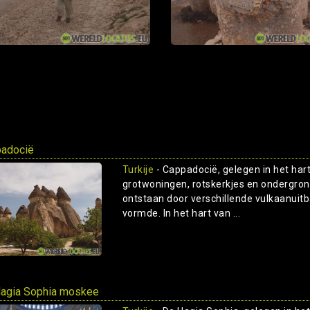
adocië
Turkije
- Cappadocië, gelegen in het har
grotwoningen, rotskerkjes en ondergrond
ontstaan door verschillende vulkaanuit
vormde. In het hart van ...
agia Sophia moskee