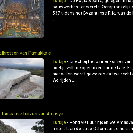
Turkije
- De Hagia Sophia, gelegen in het
bouwwerken ter wereld. Oorspronkelijk 
537 tijdens het Byzantijnse Rijk, was 
...
alkrotsen van Pamukkale
Turkije
- Direct bij het binnenkomen va
boekje willen kopen over Pamukkale. Er
niet willen wordt gewezen dat we recht
We rijden ...
ttomaanse huizen van Amasya
Turkije
- Rond vier uur rijden we Amasya
rivier staan de oude Ottomaanse huizen