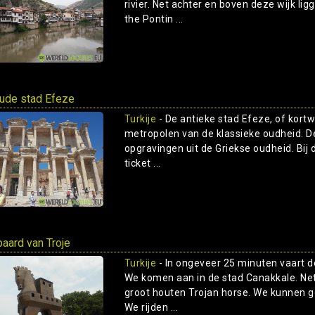
rivier. Net achter en boven deze wijk l
the Pontin ...
ude stad Efeze
Turkije
- De antieke stad Efeze, of kort
metropolen van de klassieke oudheid. De
opgravingen uit de Griekse oudheid. Bij
ticket ...
paard van Troje
Turkije
- In ongeveer 25 minuten vaart de
We komen aan in de stad Canakkale. Net
groot houten Trojan horse. We kunnen g
We rijden ...