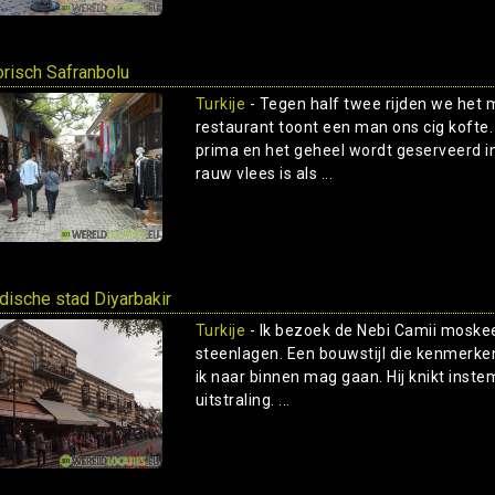
orisch Safranbolu
Turkije
- Tegen half twee rijden we het 
restaurant toont een man ons cig koft
prima en het geheel wordt geserveerd in
rauw vlees is als ...
dische stad Diyarbakir
Turkije
- Ik bezoek de Nebi Camii moske
steenlagen. Een bouwstijl die kenmerken
ik naar binnen mag gaan. Hij knikt ins
uitstraling. ...