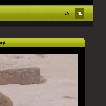
EN
NL
agi