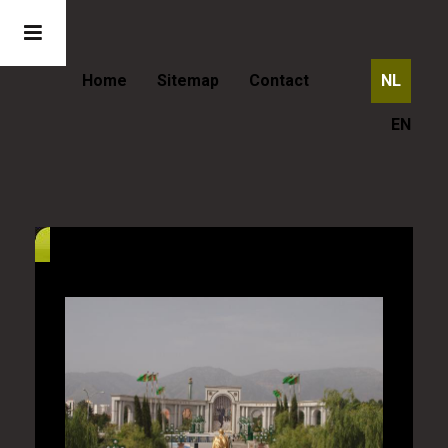
Home
Sitemap
Contact
NL
EN
Turkmenistan - Turkmenbashi's
Ashgabat